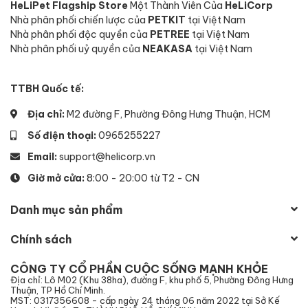
HeLiPet Flagship Store
Một Thành Viên Của
HeLiCorp
Nhà phân phối chiến lược của
PETKIT
tại Việt Nam
Nhà phân phối độc quyền của
PETREE
tại Việt Nam
Nhà phân phối uỷ quyền của
NEAKASA
tại Việt Nam
TTBH Quốc tế:
Địa chỉ:
M2 đường F, Phường Đông Hưng Thuận, HCM
Số điện thoại:
0965255227
Email:
support@helicorp.vn
Giờ mở cửa:
8:00 - 20:00 từ T2 - CN
Danh mục sản phẩm
Chính sách
CÔNG TY CỔ PHẦN CUỘC SỐNG MẠNH KHỎE
Địa chỉ: Lô M02 (Khu 38ha), đường F, khu phố 5, Phường Đông Hưng
Thuận, TP Hồ Chí Minh.
MST: 0317356608 - cấp ngày 24 tháng 06 năm 2022 tại Sở Kế