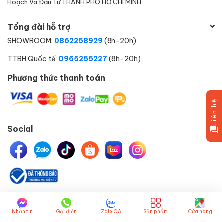
Hoạch Và Đầu Tư THÀNH PHỐ HỒ CHÍ MINH
Tổng đài hỗ trợ
SHOWROOM:
0862258929
(8h-20h)
TTBH Quốc tế:
0965255227
(8h-20h)
Phương thức thanh toán
Liên hệ
Social
© Bản quyền thuộc về
HELIPET.VN
một thành viên của
Nhắn tin
Gọi điện
Zalo OA
Sản phẩm
Cửa hàng
HELICORP