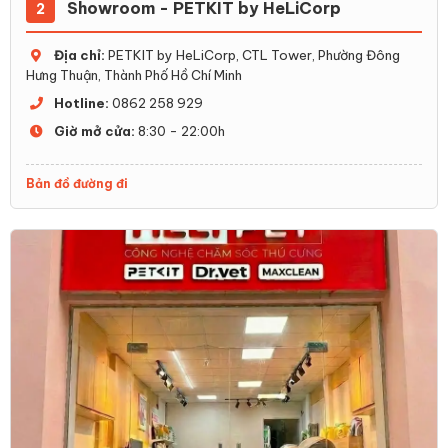
Showroom - PETKIT by HeLiCorp
2
Địa chỉ:
PETKIT by HeLiCorp, CTL Tower, Phường Đông
Hưng Thuận, Thành Phố Hồ Chí Minh
Hotline:
0862 258 929
Giờ mở cửa:
8:30 - 22:00h
Bản đồ đường đi