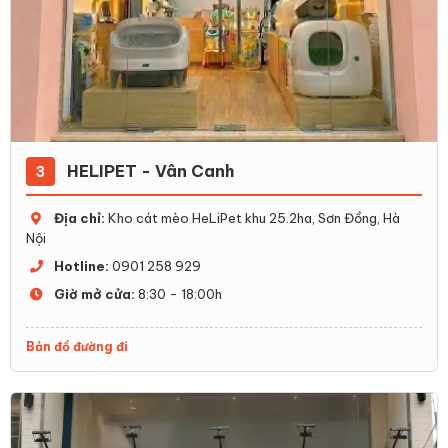
HELIPET - Vân Canh
3
Địa chỉ:
Kho cát mèo HeLiPet khu 25.2ha, Sơn Đồng, Hà
Nội
Hotline:
0901 258 929
Giờ mở cửa:
8:30 - 18:00h
Bản đồ đường đi