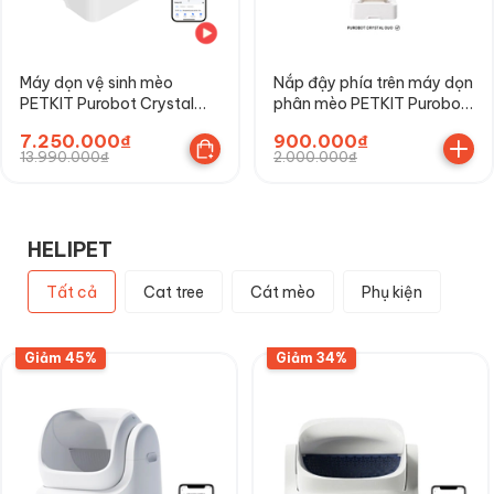
Máy dọn vệ sinh mèo
Nắp đậy phía trên máy dọn
PETKIT Purobot Crystal
phân mèo PETKIT Purobot
Duo có Camera AI
Crystal Duo
7.250.000₫
900.000₫
13.990.000₫
2.000.000₫
HELIPET
Tất cả
Cat tree
Cát mèo
Phụ kiện
Giảm 45%
Giảm 34%