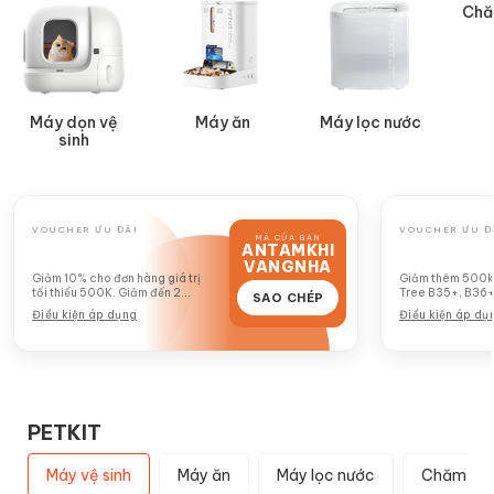
Chă
Máy dọn vệ
Máy ăn
Máy lọc nước
sinh
VOUCHER ƯU ĐÃI
VOUCHER ƯU Đ
MÃ CỦA BẠN
ANTAMKHI
GIẢM 10%
GIẢM 50
VANGNHA
Giảm 10% cho đơn hàng giá trị
Giảm thêm 500k 
tối thiểu 500K. Giảm đến 2
Tree B35+, B36+
SAO CHÉP
TRIỆU
Điều kiện áp dụng
Điều kiện áp dụ
PETKIT
Máy vệ sinh
Máy ăn
Máy lọc nước
Chăm sóc