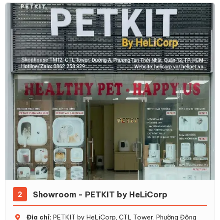
Showroom - PETKIT by HeLiCorp
2
Địa chỉ:
PETKIT by HeLiCorp, CTL Tower, Phường Đông