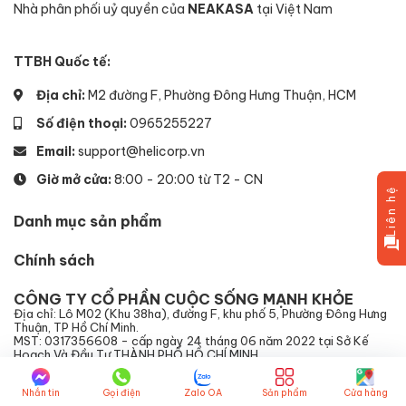
Nhà phân phối uỷ quyền của
NEAKASA
tại Việt Nam
TTBH Quốc tế:
Địa chỉ:
M2 đường F, Phường Đông Hưng Thuận, HCM
Số điện thoại:
0965255227
Email:
support@helicorp.vn
Giờ mở cửa:
8:00 - 20:00 từ T2 - CN
Liên hệ
Danh mục sản phẩm
Chính sách
CÔNG TY CỔ PHẦN CUỘC SỐNG MẠNH KHỎE
Địa chỉ: Lô M02 (Khu 38ha), đường F, khu phố 5, Phường Đông Hưng
Thuận, TP Hồ Chí Minh.
MST: 0317356608 - cấp ngày 24 tháng 06 năm 2022 tại Sở Kế
Hoạch Và Đầu Tư THÀNH PHỐ HỒ CHÍ MINH
Nhắn tin
Gọi điện
Zalo OA
Sản phẩm
Cửa hàng
Tổng đài hỗ trợ