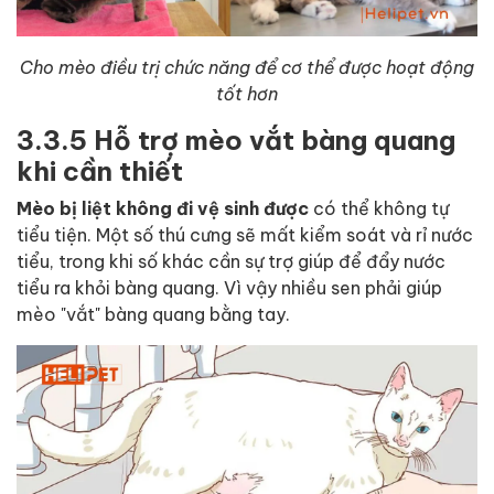
Cho mèo điều trị chức năng để cơ thể được hoạt động
tốt hơn
3.3.5 Hỗ trợ mèo vắt bàng quang
khi cần thiết
Mèo bị liệt không đi vệ sinh được
có thể không tự
tiểu tiện. Một số thú cưng sẽ mất kiểm soát và rỉ nước
tiểu, trong khi số khác cần sự trợ giúp để đẩy nước
tiểu ra khỏi bàng quang. Vì vậy nhiều sen phải giúp
mèo "vắt" bàng quang bằng tay.