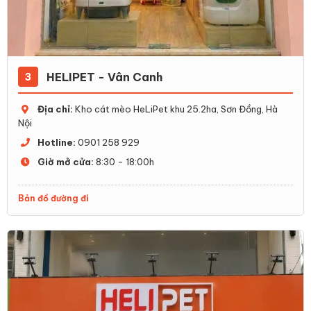
HELIPET - Vân Canh
3
Địa chỉ:
Kho cát mèo HeLiPet khu 25.2ha, Sơn Đồng, Hà
Nội
Hotline:
0901 258 929
Giờ mở cửa:
8:30 - 18:00h
Bản đồ đường đi