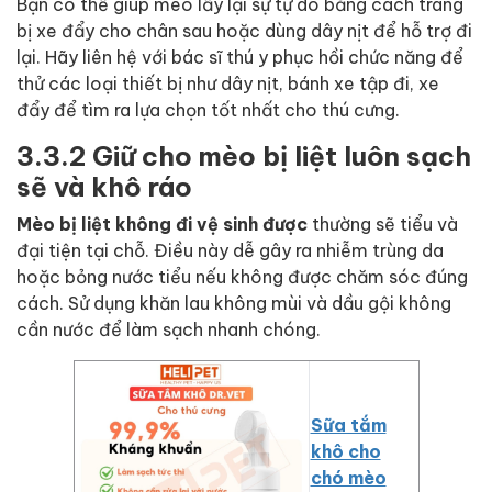
Bạn có thể giúp mèo lấy lại sự tự do bằng cách trang
bị xe đẩy cho chân sau hoặc dùng dây nịt để hỗ trợ đi
lại. Hãy liên hệ với bác sĩ thú y phục hồi chức năng để
thử các loại thiết bị như dây nịt, bánh xe tập đi, xe
đẩy để tìm ra lựa chọn tốt nhất cho thú cưng.
3.3.2 Giữ cho mèo bị liệt luôn sạch
sẽ và khô ráo
Mèo bị liệt không đi vệ sinh được
thường sẽ tiểu và
đại tiện tại chỗ. Điều này dễ gây ra nhiễm trùng da
hoặc bỏng nước tiểu nếu không được chăm sóc đúng
cách. Sử dụng khăn lau không mùi và dầu gội không
cần nước để làm sạch nhanh chóng.
Sữa tắm
khô cho
chó mèo