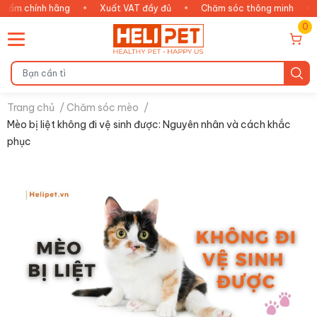
h hãng
•
Xuất VAT đầy đủ
•
Chăm sóc thông minh
•
An tâm 
0
Trang chủ
/
Chăm sóc mèo
/
Mèo bị liệt không đi vệ sinh được: Nguyên nhân và cách khắc
phục