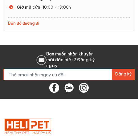
Máy dọn vệ
Giờ mở cửa:
10:00 - 19:00h
sinh mèo
PETKIT Pura X
Bản đồ đường đi
2024
Bạn muốn nhận khuyến
mãi đặc biệt? Đăng ký
Máy dọn vệ
ngay.
sinh mèo
Đăng ký
PETKIT PURA
MAX
2024
Máy dọn vệ
sinh mèo
Petkit Pura 2
2.2 Rủi ro về chức năng và