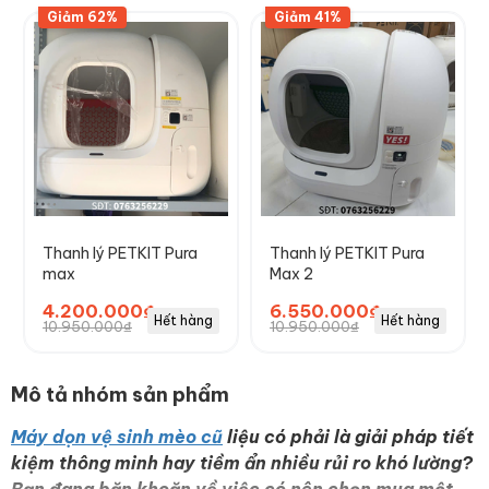
Giảm 62%
Giảm 41%
Thanh lý PETKIT Pura
Thanh lý PETKIT Pura
max
Max 2
4.200.000₫
6.550.000₫
Hết hàng
Hết hàng
10.950.000₫
10.950.000₫
Mô tả nhóm sản phẩm
Máy dọn vệ sinh mèo cũ
liệu có phải là giải pháp tiết
kiệm thông minh hay tiềm ẩn nhiều rủi ro khó lường?