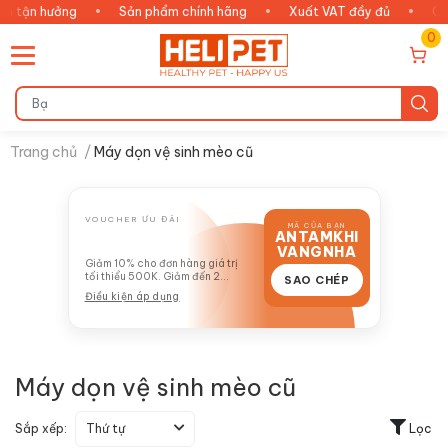
tận hưởng
•
Sản phẩm chính hãng
•
Xuất VAT đầy đủ
•
Chăm 
0
Trang chủ
/
Máy dọn vệ sinh mèo cũ
VOUCHER ƯU ĐÃI
MÃ CỦA BẠN
ANTAMKHI
GIẢM 10%
VANGNHA
Giảm 10% cho đơn hàng giá trị
tối thiểu 500K. Giảm đến 2
SAO CHÉP
TRIỆU
Điều kiện áp dụng
Máy dọn vệ sinh mèo cũ
Sắp xếp:
Thứ tự
Lọc