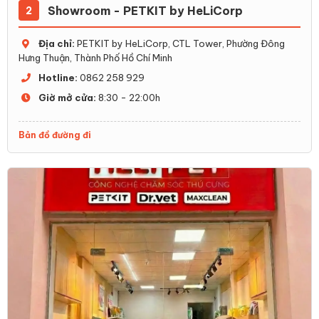
Showroom - PETKIT by HeLiCorp
2
Địa chỉ:
PETKIT by HeLiCorp, CTL Tower, Phường Đông
Hưng Thuận, Thành Phố Hồ Chí Minh
Hotline:
0862 258 929
Giờ mở cửa:
8:30 - 22:00h
Bản đồ đường đi
Hệ thống khử mùi hiện đại ở một số máy dọn phân mèo
2. Có nên mua máy dọn vệ
sinh mèo cũ không?
Mua
máy dọn vệ sinh mèo cũ
có thể là một lựa chọn
kinh tế, đặc biệt là với những người muốn tiết kiệm chi
phí. Tuy nhiên, việc quyết định mua máy cũ cần phải
được cân nhắc kỹ lưỡng do nhiều yếu tố tiềm ẩn có thể