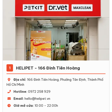
Máy dọn vệ sinh mèo là một bước tiến công nghệ trong
HELIPET - 166 Đinh Tiên Hoàng
1
thời đại kỹ thuật số
Địa chỉ:
166 Đinh Tiên Hoàng, Phường Tân Định, Thành Phố
Cơ chế hoạt động của máy dọn vệ sinh mèo như sau:
Hồ Chí Minh
1.1 Cảm biến phát hiện
Hotline:
0972 258 929
Email:
hello@helipet.vn
Máy dọn vệ sinh thường được trang bị cảm biến phát
Giờ mở cửa:
10:00 - 22:00h
hiện chuyển động. Khi mèo ra vào hộp cát, cảm biến sẽ