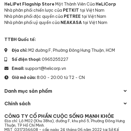
HeLiPet Flagship Store
Một Thành Viên Của
HeLiCorp
hiệu suất
Nhà phân phối chiến lược của
PETKIT
tại Việt Nam
Nhà phân phối độc quyền của
PETREE
tại Việt Nam
Máy dọn vệ sinh mèo cũ
có thể gặp vấn đề về hiệu
Nhà phân phối uỷ quyền của
NEAKASA
tại Việt Nam
suất hoạt động, chẳng hạn như không tự động dọn dẹp.
Những lỗi này không chỉ làm giảm hiệu quả sử dụng mà
TTBH Quốc tế:
còn gây phiền toái cho người nuôi mèo.
Địa chỉ:
M2 đường F, Phường Đông Hưng Thuận, HCM
Số điện thoại:
0965255227
Email:
support@helicorp.vn
Giờ mở cửa:
8:00 - 20:00 từ T2 - CN
Danh mục sản phẩm
Chính sách
CÔNG TY CỔ PHẦN CUỘC SỐNG MẠNH KHỎE
Hiệu suất và chức năng máy cũ có thể không đảm bảo
Địa chỉ: Lô M02 (Khu 38ha), đường F, khu phố 5, Phường Đông Hưng
khi mua cũ ở những nơi kém uy tín
Thuận, TP Hồ Chí Minh.
MST: 0317356608 - cấp ngày 24 tháng 06 năm 2022 tại Sở Kế