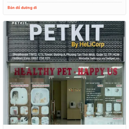
ghi nhận và kích hoạt chu trình làm sạch sau một
khoảng thời gian nhất định để đảm bảo mèo đã rời
Bản đồ đường đi
khỏi hộp cát an toàn.
1.2 Hệ thống loại bỏ chất thải và sàng lọc
Máy sử dụng hệ thống sàng lọc tự động để phân loại
cát sạch và chất thải rắn. Hệ thống có thể hoạt động
theo nhiều cách như quay hoặc rung tùy thuộc vào
thiết kế của máy để tách rời chất thải khỏi cát. Sau đó,
chất thải sẽ được đẩy vào ngăn chứa chuyên dụng
riêng biệt.
1.3 Làm sạch và khử mùi
Một số máy còn được trang bị khả năng khử mùi và làm
sạch hộp cát bằng cách sử dụng đèn UV hoặc hệ thống
lọc không khí để giảm thiểu mùi hôi, giữ cho môi trường
xung quanh luôn trong lành và dễ chịu.