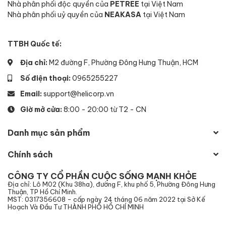
Nhà phân phối độc quyền của
PETREE
tại Việt Nam
nghiệm chăm sóc thú cưng tiện lợi và chuyên nghiệp
Nhà phân phối uỷ quyền của
NEAKASA
tại Việt Nam
ngay tại nhà.
TTBH Quốc tế:
Địa chỉ:
M2 đường F, Phường Đông Hưng Thuận, HCM
Số điện thoại:
0965255227
Email:
support@helicorp.vn
Giờ mở cửa:
8:00 - 20:00 từ T2 - CN
Danh mục sản phẩm
Chính sách
CÔNG TY CỔ PHẦN CUỘC SỐNG MẠNH KHỎE
Địa chỉ: Lô M02 (Khu 38ha), đường F, khu phố 5, Phường Đông Hưng
Thuận, TP Hồ Chí Minh.
MST: 0317356608 - cấp ngày 24 tháng 06 năm 2022 tại Sở Kế
Hoạch Và Đầu Tư THÀNH PHỐ HỒ CHÍ MINH