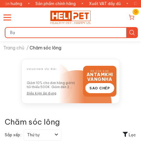
n hưởng
•
Sản phẩm chính hãng
•
Xuất VAT đầy đủ
•
Chăm s
0
Trang chủ
/
Chăm sóc lông
VOUCHER ƯU ĐÃI
MÃ CỦA BẠN
ANTAMKHI
GIẢM 10%
VANGNHA
Giảm 10% cho đơn hàng giá trị
tối thiểu 500K. Giảm đến 2
SAO CHÉP
TRIỆU
Điều kiện áp dụng
Chăm sóc lông
Sắp xếp:
Thứ tự
Lọc