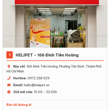
hoặc lông dài, việc chải lông và cắt tỉa định kỳ sẽ giúp
loại bỏ lông chết, giảm tình trạng rụng lông trong nhà
và giúp thú cưng luôn cảm thấy thoải mái. Sau khi tắm,
việc sấy khô đúng cách cũng rất cần thiết để hạn chế
ẩm da, tránh cảm lạnh và giảm nguy cơ mắc các bệnh
ngoài da.
Hiện nay, nhiều “sen” lựa chọn sử dụng các thiết bị
chăm sóc lông chuyên dụng như lồng sấy lông, tông đơ
cắt tỉa, máy hút lông,... để việc chăm sóc thú cưng tại
HELIPET - 166 Đinh Tiên Hoàng
1
nhà trở nên dễ dàng, tiết kiệm thời gian và hiệu quả
hơn.
Địa chỉ:
166 Đinh Tiên Hoàng, Phường Tân Định, Thành Phố
Hồ Chí Minh
Hotline:
0972 258 929
Email:
hello@helipet.vn
Giờ mở cửa:
10:00 - 22:00h
Bản đồ đường đi