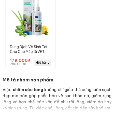
Dung Dịch Vệ Sinh Tai
Cho Chó Mèo DrVET
179.000₫
Hết hàng
280.000₫
Mô tả nhóm sản phẩm
Việc
chăm sóc lông
không chỉ giúp thú cưng luôn sạch
đẹp mà còn góp phần bảo vệ sức khỏe da, giảm rụng
lông và hạn chế các vấn đề như rối lông, viêm da hay
ký sinh trùng. Từ việc chải lông, cắt tỉa đến sấy khô sau
khi tắm, lựa chọn đúng sản phẩm chăm sóc lông sẽ