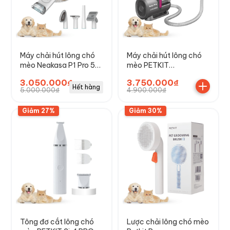
Máy chải hút lông chó
Máy chải hút lông chó
mèo Neakasa P1 Pro 5-
mèo PETKIT
in-1 Pet Grooming
AIRCLIPPER 5-IN-1
3.050.000₫
3.750.000₫
Vacuum
Hết hàng
5.000.000₫
4.900.000₫
Giảm 27%
Giảm 30%
Tông đơ cắt lông chó
Lược chải lông chó mèo