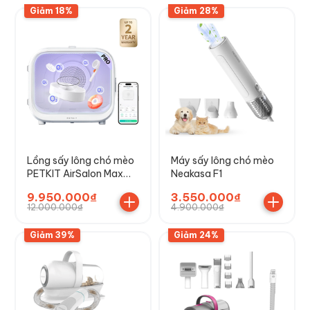
Giảm 18%
Giảm 28%
Lồng sấy lông chó mèo
Máy sấy lông chó mèo
PETKIT AirSalon Max
Neakasa F1
Pro Ozone
9.950.000₫
3.550.000₫
12.000.000₫
4.900.000₫
Giảm 39%
Giảm 24%