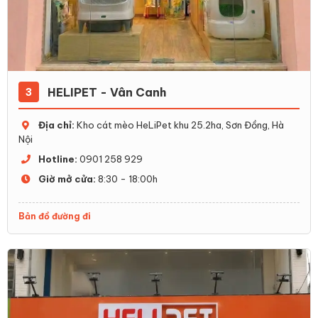
toàn và hiệu quả hơn mỗi ngày.
HELIPET - Vân Canh
3
Địa chỉ:
Kho cát mèo HeLiPet khu 25.2ha, Sơn Đồng, Hà
Nội
Hotline:
0901 258 929
Giờ mở cửa:
8:30 - 18:00h
Bản đồ đường đi