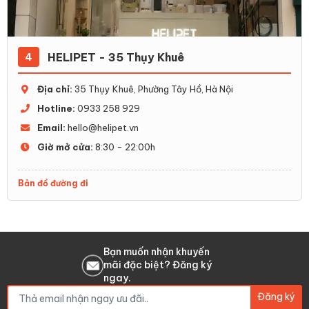
HELIPET - 35 Thụy Khuê
4
Địa chỉ:
35 Thụy Khuê, Phường Tây Hồ, Hà Nội
Hotline:
0933 258 929
Email:
hello@helipet.vn
Giờ mở cửa:
8:30 - 22:00h
Bản đồ đường đi
Bạn muốn nhận khuyến
mãi đặc biệt? Đăng ký
ngay.
Đăng ký