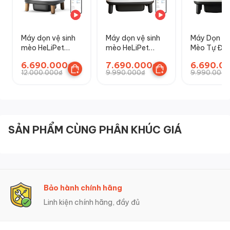
Máy dọn vệ sinh
Máy dọn vệ sinh
Máy Dọn Vệ
mèo HeLiPet
mèo HeLiPet
Mèo Tự Độ
Open Top
Open Top Pro
HeLiPet Op
6.690.000₫
7.690.000₫
6.690.0
Plus
Top Pro
12.000.000₫
9.990.000₫
9.990.000₫
SẢN PHẨM CÙNG PHÂN KHÚC GIÁ
Bảo hành chính hãng
Linh kiện chính hãng, đầy đủ