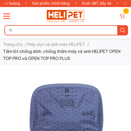
n hưởng
•
Sản phẩm chính hãng
•
Xuất VAT đầy đủ
•
Chăm só
0
Trang chủ
/
Máy dọn vệ sinh mèo HELIPET
/
Tấm lót chống dính, chống thấm máy vệ sinh HELIPET OPEN
TOP PRO và OPEN TOP PRO PLUS