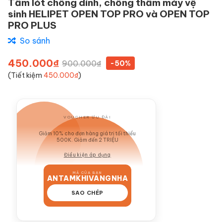
Tấm lót chống dính, chống thấm máy vệ
sinh HELIPET OPEN TOP PRO và OPEN TOP
PRO PLUS
So sánh
450.000₫
900.000₫
-50%
(Tiết kiệm
450.000₫
)
VOUCHER ƯU ĐÃI
GIẢM 10%
Giảm 10% cho đơn hàng giá trị tối thiểu
500K. Giảm đến 2 TRIỆU
Điều kiện áp dụng
MÃ CỦA BẠN
ANTAMKHIVANGNHA
SAO CHÉP