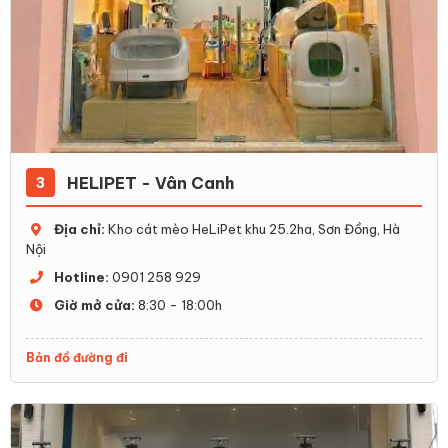
HELIPET - Vân Canh
3
Địa chỉ:
Kho cát mèo HeLiPet khu 25.2ha, Sơn Đồng, Hà
Nội
Hotline:
0901 258 929
Giờ mở cửa:
8:30 - 18:00h
Bản đồ đường đi