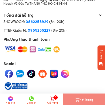
MST: 0317356608 - cấp ngày 24 tháng 06 năm 2022 tại Sở Kế
Hoạch Và Đầu Tư THÀNH PHỐ HỒ CHÍ MINH
Tổng đài hỗ trợ
SHOWROOM:
0862258929
(8h-20h)
TTBH Quốc tế:
0965255227
(8h-20h)
Phương thức thanh toán
Liên hệ
Social
0
© Bản quyền thuộc về
HELIPET.VN
một thành viên của
Hết hàng
Nhắn tin
Gọi điện
Giỏ hàng