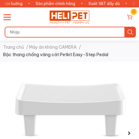
ận hưởng
•
Sản phẩm chính hãng
•
Xuất VAT đầy đủ
•
Chăm s
0
Trang chủ
/
Máy ăn không CAMERA
/
Bậc thang chống văng cát Petkit Easy-Step Pedal