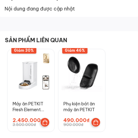
Nội dung đang được cập nhật
SẢN PHẨM LIÊN QUAN
Giảm 30%
Giảm 46%
Máy ăn PETKIT
Phụ kiện bát ăn
Fresh Element
máy ăn PETKIT
Solo cho thú
2.450.000₫
490.000₫
cưng - Không
3.500.000₫
900.000₫
Camera