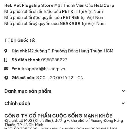
HeLiPet Flagship Store
Một Thành Viên Của
HeLiCorp
Nhà phân phối chiến lược của
PETKIT
tại Việt Nam
Nhà phân phối độc quyền của
PETREE
tại Việt Nam
Nhà phân phối uỷ quyền của
NEAKASA
tại Việt Nam
TTBH Quốc tế:
Địa chỉ:
M2 đường F, Phường Đông Hưng Thuận, HCM
Số điện thoại:
0965255227
Email:
support@helicorp.vn
Giờ mở cửa:
8:00 - 20:00 từ T2 - CN
Danh mục sản phẩm
Chính sách
CÔNG TY CỔ PHẦN CUỘC SỐNG MẠNH KHỎE
Địa chỉ: Lô M02 (Khu 38ha), đường F, khu phố 5, Phường Đông Hưng
Thuận, TP Hồ Chí Minh.