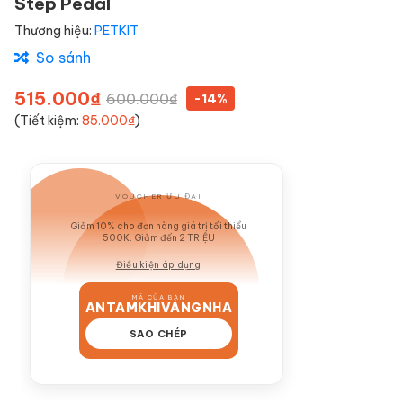
Step Pedal
Thương hiệu:
PETKIT
So sánh
515.000₫
600.000₫
-14%
(Tiết kiệm:
85.000₫
)
VOUCHER ƯU ĐÃI
GIẢM 10%
Giảm 10% cho đơn hàng giá trị tối thiểu
500K. Giảm đến 2 TRIỆU
Điều kiện áp dụng
MÃ CỦA BẠN
ANTAMKHIVANGNHA
SAO CHÉP