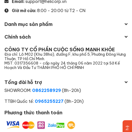
Email:
support@helicorp.vn
Giờ mở cửa:
8:00 - 20:00 từ T2 - CN
Danh mục sản phẩm
Chính sách
CÔNG TY CỔ PHẦN CUỘC SỐNG MẠNH KHỎE
Địa chỉ: Lô M02 (Khu 38ha), đường F, khu phố 5, Phường Đông Hưng
Thuận, TP Hồ Chí Minh.
MST: 0317356608 - cấp ngày 24 tháng 06 năm 2022 tại Sở Kế
Hoạch Và Đầu Tư THÀNH PHỐ HỒ CHÍ MINH
Tổng đài hỗ trợ
SHOWROOM:
0862258929
(8h-20h)
TTBH Quốc tế:
0965255227
(8h-20h)
Phương thức thanh toán