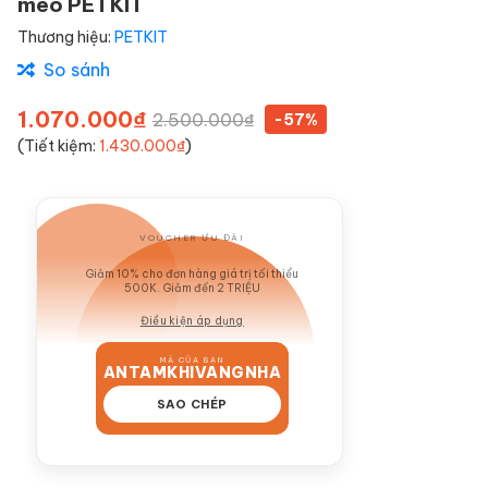
mèo PETKIT
Thương hiệu:
PETKIT
So sánh
1.070.000₫
2.500.000₫
-57%
(Tiết kiệm:
1.430.000₫
)
VOUCHER ƯU ĐÃI
GIẢM 10%
Giảm 10% cho đơn hàng giá trị tối thiểu
500K. Giảm đến 2 TRIỆU
Điều kiện áp dụng
MÃ CỦA BẠN
ANTAMKHIVANGNHA
SAO CHÉP