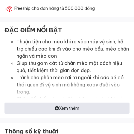
Freeship cho đơn hàng từ 500.000 đồng
ĐẶC ĐIỂM NỔI BẬT
Thuận tiện cho mèo khi ra vào máy vệ sinh, hỗ
trợ chiều cao khi đi vào cho mèo bầu, mèo chân
ngắn và mèo con
Giúp thu gom cát từ chân mèo một cách hiệu
quả, tiết kiệm thời gian dọn dẹp.
Tránh cho phân mèo rơi ra ngoài khi các bé có
thói quen đi vệ sinh mà không xoay đuôi vào
trong.
Chân đế chống trượt, đảm bảo an toàn khi mèo
sử dụng.
Xem thêm
Dễ dàng tháo rời và dễ dàng vệ sinh
Thông số kỹ thuật