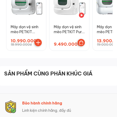
Máy dọn vệ sinh
Máy dọn vệ sinh
Máy dọn vệ
mèo PETKIT
mèo PETKIT Pura
mèo PETKI
Purobot Max 3
Max 2
Purobot Ma
10.990.000₫
13.900.
2
9.490.000₫
18.990.000₫
19.000.000
SẢN PHẨM CÙNG PHÂN KHÚC GIÁ
Bảo hành chính hãng
Linh kiện chính hãng, đầy đủ