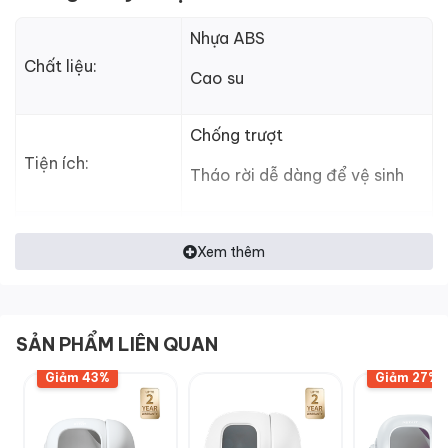
Nhựa ABS
Chất liệu:
Cao su
Chống trượt
Tiện ích:
Tháo rời dễ dàng để vệ sinh
50 x 41.5 x 13.5 (cm)
Xem thêm
Kích thước
(D x R x C)
Trọng lượng:
1.98 kg
SẢN PHẨM LIÊN QUAN
Đơn vị phân phối
Giảm 43%
Giảm 27%
Helicorp
chính hãng: