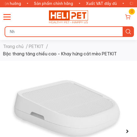
n hưởng
•
Sản phẩm chính hãng
•
Xuất VAT đầy đủ
•
Chăm só
0
Trang chủ
/
PETKIT
/
Bậc thang tăng chiều cao - Khay hứng cát mèo PETKIT