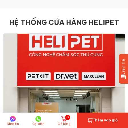
HỆ THỐNG CỬA HÀNG HELIPET
Liên hệ
0
Thêm vào giỏ
Nhắn tin
Gọi điện
Giỏ hàng