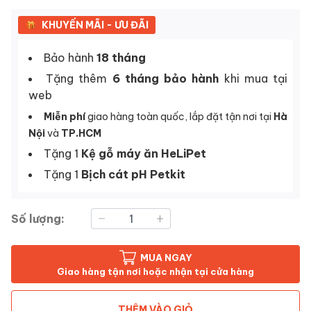
KHUYẾN MÃI - ƯU ĐÃI
Bảo hành
18 tháng
Tặng thêm
6 tháng bảo hành
khi mua tại
web
Miễn phí
giao hàng toàn quốc, lắp đặt tận nơi tại
Hà
Nội
và
TP.HCM
Tặng 1
Kệ gỗ máy ăn HeLiPet
Tặng 1
Bịch cát pH Petkit
Số lượng:
MUA NGAY
Giao hàng tận nơi hoặc nhận tại cửa hàng
THÊM VÀO GIỎ