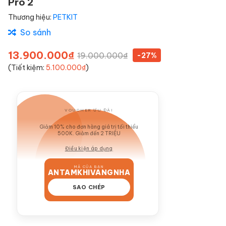
Pro 2
Thương hiệu:
PETKIT
So sánh
13.900.000₫
19.000.000₫
-27%
(Tiết kiệm:
5.100.000₫
)
VOUCHER ƯU ĐÃI
GIẢM 10%
Giảm 10% cho đơn hàng giá trị tối thiểu
500K. Giảm đến 2 TRIỆU
Điều kiện áp dụng
MÃ CỦA BẠN
ANTAMKHIVANGNHA
SAO CHÉP