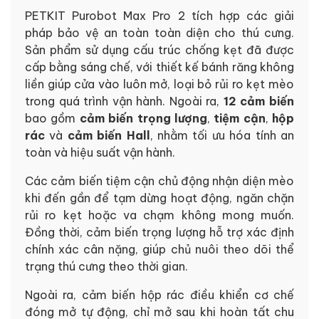
PETKIT Purobot Max Pro 2 tích hợp các giải
pháp bảo vệ an toàn toàn diện cho thú cưng.
Sản phẩm sử dụng cấu trúc chống kẹt đã được
cấp bằng sáng chế, với thiết kế bánh răng không
liền giúp cửa vào luôn mở, loại bỏ rủi ro kẹt mèo
trong quá trình vận hành. Ngoài ra,
12 cảm biến
bao gồm
cảm biến trọng lượng
,
tiệm cận
,
hộp
rác
và
cảm biến Hall
, nhằm tối ưu hóa tính an
toàn và hiệu suất vận hành.
Các cảm biến tiệm cận chủ động nhận diện mèo
khi đến gần để tạm dừng hoạt động, ngăn chặn
rủi ro kẹt hoặc va chạm không mong muốn.
Đồng thời, cảm biến trọng lượng hỗ trợ xác định
chính xác cân nặng, giúp chủ nuôi theo dõi thể
trạng thú cưng theo thời gian.
Ngoài ra, cảm biến hộp rác điều khiển cơ chế
đóng mở tự động, chỉ mở sau khi hoàn tất chu