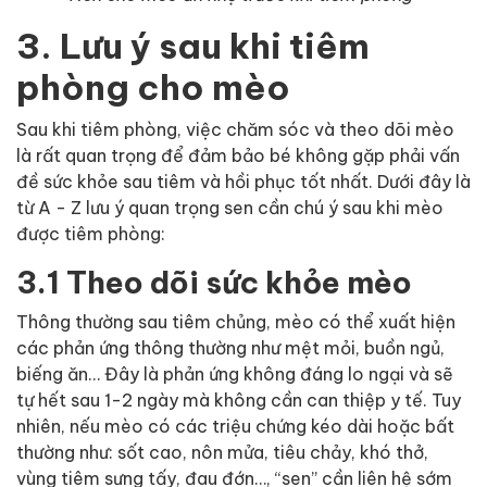
3. Lưu ý sau khi tiêm
phòng cho mèo
Sau khi tiêm phòng, việc chăm sóc và theo dõi mèo
là rất quan trọng để đảm bảo bé không gặp phải vấn
đề sức khỏe sau tiêm và hồi phục tốt nhất. Dưới đây là
từ A - Z lưu ý quan trọng sen cần chú ý sau khi mèo
được tiêm phòng:
3.1 Theo dõi sức khỏe mèo
Thông thường sau tiêm chủng, mèo có thể xuất hiện
các phản ứng thông thường như mệt mỏi, buồn ngủ,
biếng ăn… Đây là phản ứng không đáng lo ngại và sẽ
tự hết sau 1-2 ngày mà không cần can thiệp y tế. Tuy
nhiên, nếu mèo có các triệu chứng kéo dài hoặc bất
thường như: sốt cao, nôn mửa, tiêu chảy, khó thở,
vùng tiêm sưng tấy, đau đớn…, “sen” cần liên hệ sớm