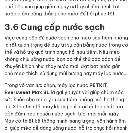
chế tiếp xúc giúp giảm nguy cơ lây nhiễm bệnh tật
hoặc giảm căng thẳng cho mèo để hồi phục tốt.
3.6 Cung cấp nước sạch
Việc cung cấp đủ nước sạch cho mèo sau tiêm phòng
là rất quan trọng để duy trì sự cân bằng nước trong cơ
thể và hỗ trợ quá trình phục hồi sau tiêm. Nếu mèo
không chịu uống nước, bạn có thể thử các cách để
khuyến khích như: thay nước mới, đặt bát nước gần
chỗ mèo thích, sử dụng mùi hương hay máy lọc nước...
Trong vô vàn lựa chọn, máy lọc nước
PETKIT
Eversweet Max 3L
là gợi ý tuyệt vời giúp chăm sóc
sức khỏe cho mèo yêu sau tiêm phòng. Với hệ thống
lọc 3 lớp tinh tế, máy không chỉ loại bỏ tạp chất mà
còn đảm bảo nguồn nước sạch, tươi mới mỗi ngày.
Máy có thiết kế thông minh, sang trọng, vận hành êm
ái giúp mèo dễ dàng uống nước, hỗ trợ phục hồi nhanh