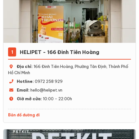
HELIPET - 166 Đinh Tiên Hoàng
1
Địa chỉ:
166 Đinh Tiên Hoàng, Phường Tân Định, Thành Phố
Hồ Chí Minh
Hotline:
0972 258 929
Email:
hello@helipet.vn
Giờ mở cửa:
10:00 - 22:00h
Bản đồ đường đi