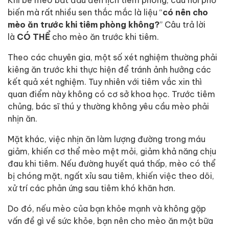
biến mà rất nhiều sen thắc mắc là liệu “
có nên cho
mèo ăn trước khi tiêm phòng không?
” Câu trả lời
là
CÓ THỂ
cho mèo ăn trước khi tiêm.
Theo các chuyên gia, một số xét nghiệm thường phải
kiêng ăn trước khi thực hiện để tránh ảnh hưởng các
kết quả xét nghiệm. Tuy nhiên với tiêm vắc xin thì
quan điểm này không có cơ sở khoa học. Trước tiêm
chủng, bác sĩ thú y thường không yêu cầu mèo phải
nhịn ăn.
Mặt khác, việc nhịn ăn làm lượng đường trong máu
giảm, khiến cơ thể mèo mệt mỏi, giảm khả năng chịu
đau khi tiêm. Nếu đường huyết quá thấp, mèo có thể
bị chóng mặt, ngất xỉu sau tiêm, khiến việc theo dõi,
xử trí các phản ứng sau tiêm khó khăn hơn.
Do đó, nếu mèo của bạn khỏe mạnh và không gặp
vấn đề gì về sức khỏe, bạn nên cho mèo ăn một bữa