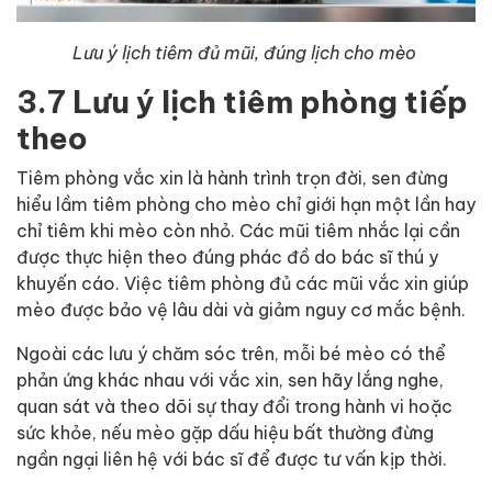
Lưu ý lịch tiêm đủ mũi, đúng lịch cho mèo
3.7 Lưu ý lịch tiêm phòng tiếp
theo
Tiêm phòng vắc xin là hành trình trọn đời, sen đừng
hiểu lầm tiêm phòng cho mèo chỉ giới hạn một lần hay
chỉ tiêm khi mèo còn nhỏ. Các mũi tiêm nhắc lại cần
được thực hiện theo đúng phác đồ do bác sĩ thú y
khuyến cáo. Việc tiêm phòng đủ các mũi vắc xin giúp
mèo được bảo vệ lâu dài và giảm nguy cơ mắc bệnh.
Ngoài các lưu ý chăm sóc trên, mỗi bé mèo có thể
phản ứng khác nhau với vắc xin, sen hãy lắng nghe,
quan sát và theo dõi sự thay đổi trong hành vi hoặc
sức khỏe, nếu mèo gặp dấu hiệu bất thường đừng
ngần ngại liên hệ với bác sĩ để được tư vấn kịp thời.