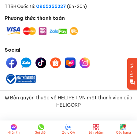
TTBH Quốc tế:
0965255227
(8h-20h)
Phương thức thanh toán
Social
Liên hệ
© Bản quyền thuộc về
HELIPET.VN
một thành viên của
HELICORP
Nhắn tin
Gọi điện
Zalo OA
Sản phẩm
Cửa hàng