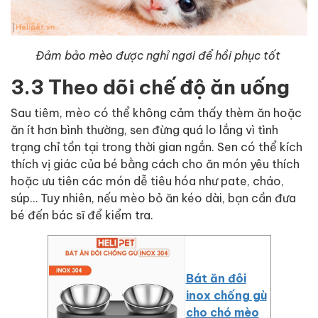
Đảm bảo mèo được nghỉ ngơi để hồi phục tốt
3.3 Theo dõi chế độ ăn uống
Sau tiêm, mèo có thể không cảm thấy thèm ăn hoặc
ăn ít hơn bình thường, sen đừng quá lo lắng vì tình
trạng chỉ tồn tại trong thời gian ngắn. Sen có thể kích
thích vị giác của bé bằng cách cho ăn món yêu thích
hoặc ưu tiên các món dễ tiêu hóa như pate, cháo,
súp… Tuy nhiên, nếu mèo bỏ ăn kéo dài, bạn cần đưa
bé đến bác sĩ để kiểm tra.
Bát ăn đôi
inox chống gù
cho chó mèo