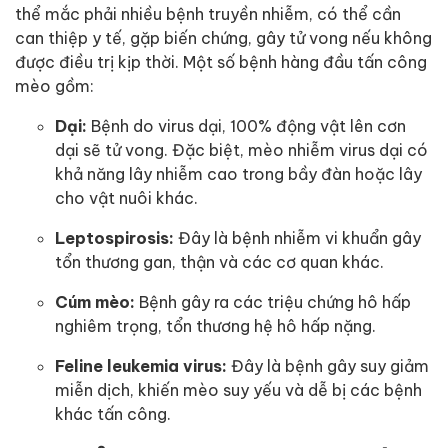
thể mắc phải nhiều bệnh truyền nhiễm, có thể cần
can thiệp y tế, gặp biến chứng, gây tử vong nếu không
được điều trị kịp thời. Một số bệnh hàng đầu tấn công
mèo gồm:
Dại:
Bệnh do virus dại, 100% động vật lên cơn
dại sẽ tử vong. Đặc biệt, mèo nhiễm virus dại có
khả năng lây nhiễm cao trong bầy đàn hoặc lây
cho vật nuôi khác.
Leptospirosis:
Đây là bệnh nhiễm vi khuẩn gây
tổn thương gan, thận và các cơ quan khác.
Cúm mèo:
Bệnh gây ra các triệu chứng hô hấp
nghiêm trọng, tổn thương hệ hô hấp nặng.
Feline leukemia virus:
Đây là bệnh gây suy giảm
miễn dịch, khiến mèo suy yếu và dễ bị các bệnh
khác tấn công.