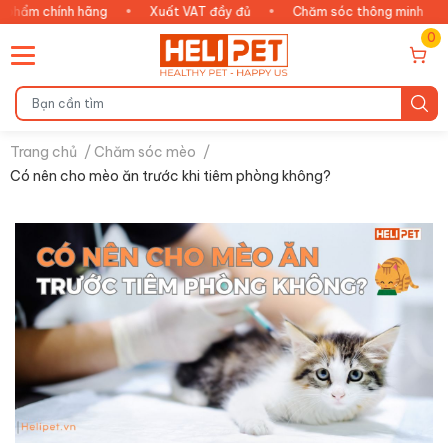
hính hãng
•
Xuất VAT đầy đủ
•
Chăm sóc thông minh
•
An tâ
0
Trang chủ
/
Chăm sóc mèo
/
Có nên cho mèo ăn trước khi tiêm phòng không?