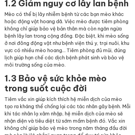
1.2 Giảm nguy cơ lây lan bệnh
Mèo có thể bị lây nhiễm bệnh từ các bạn mèo khác
hoặc động vật hoang dã. Việc mèo được tiêm phòng
không chỉ giúp bảo vệ bản thân mà còn ngăn ngừa
bệnh lây lan trong cộng đồng. Đặc biệt, khi mèo sống
ở nơi đông động vật như bệnh viện thú y, trại nuôi, khu
vực có nhiều mèo hoang… Tiêm phòng đủ mũi, đúng
lịch giúp hạn chế các dịch bệnh phát sinh và bảo vệ
môi trường sống của mèo.
1.3 Bảo vệ sức khỏe mèo
trong suốt cuộc đời
Tiêm vắc xin giúp kích thích hệ miễn dịch của mèo
tạo ra kháng thể chống lại các tác nhân gây bệnh. Mỗi
khi tác nhân lạ xâm nhập, hệ miễn dịch của mèo sẽ
nhận diện và tiêu diệt từ sớm mầm bệnh đó. Vắc xin
không chỉ giúp bảo vệ mèo trong năm tháng đầu đời