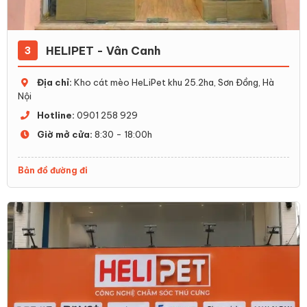
HELIPET - Vân Canh
3
Địa chỉ:
Kho cát mèo HeLiPet khu 25.2ha, Sơn Đồng, Hà
Nội
Hotline:
0901 258 929
Giờ mở cửa:
8:30 - 18:00h
Bản đồ đường đi