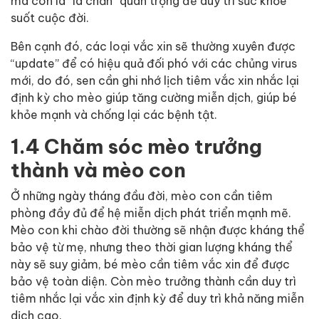
mà còn là “lá chắn” quan trọng để duy trì sức khỏe
suốt cuộc đời.
Bên cạnh đó, các loại vắc xin sẽ thường xuyên được
“update” để có hiệu quả đối phó với các chủng virus
mới, do đó, sen cần ghi nhớ lịch tiêm vắc xin nhắc lại
định kỳ cho mèo giúp tăng cường miễn dịch, giúp bé
khỏe mạnh và chống lại các bệnh tật.
1.4 Chăm sóc mèo trưởng
thành và mèo con
Ở những ngày tháng đầu đời, mèo con cần tiêm
phòng đầy đủ để hệ miễn dịch phát triển mạnh mẽ.
Mèo con khi chào đời thường sẽ nhận được kháng thể
bảo vệ từ mẹ, nhưng theo thời gian lượng kháng thể
này sẽ suy giảm, bé mèo cần tiêm vắc xin để được
bảo vệ toàn diện. Còn mèo trưởng thành cần duy trì
tiêm nhắc lại vắc xin định kỳ để duy trì khả năng miễn
dịch cao.