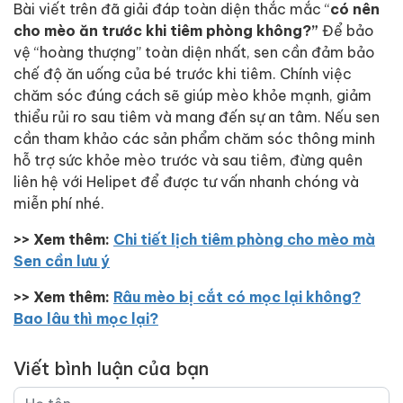
Bài viết trên đã giải đáp toàn diện thắc mắc “
có nên
cho mèo ăn trước khi tiêm phòng không?”
Để bảo
vệ “hoàng thượng” toàn diện nhất, sen cần đảm bảo
chế độ ăn uống của bé trước khi tiêm. Chính việc
chăm sóc đúng cách sẽ giúp mèo khỏe mạnh, giảm
thiểu rủi ro sau tiêm và mang đến sự an tâm. Nếu sen
cần tham khảo các sản phẩm chăm sóc thông minh
hỗ trợ sức khỏe mèo trước và sau tiêm, đừng quên
liên hệ với Helipet để được tư vấn nhanh chóng và
miễn phí nhé.
>> Xem thêm:
Chi tiết lịch tiêm phòng cho mèo mà
Sen cần lưu ý
>> Xem thêm:
Râu mèo bị cắt có mọc lại không?
Bao lâu thì mọc lại?
Viết bình luận của bạn