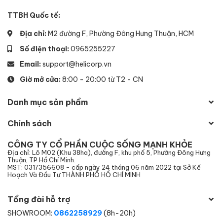
TTBH Quốc tế:
Địa chỉ:
M2 đường F, Phường Đông Hưng Thuận, HCM
Số điện thoại:
0965255227
Email:
support@helicorp.vn
Giờ mở cửa:
8:00 - 20:00 từ T2 - CN
Danh mục sản phẩm
Chính sách
CÔNG TY CỔ PHẦN CUỘC SỐNG MẠNH KHỎE
Địa chỉ: Lô M02 (Khu 38ha), đường F, khu phố 5, Phường Đông Hưng
Thuận, TP Hồ Chí Minh.
MST: 0317356608 - cấp ngày 24 tháng 06 năm 2022 tại Sở Kế
Hoạch Và Đầu Tư THÀNH PHỐ HỒ CHÍ MINH
Tổng đài hỗ trợ
SHOWROOM:
0862258929
(8h-20h)