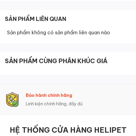
Cát đậu nành
SẢN PHẨM LIÊN QUAN
Cát hỗn hợp
Sản phẩm không có sản phẩm liên quan nào
Cát phù hợp:
Cát khoáng
Cát đất sét
SẢN PHẨM CÙNG PHÂN KHÚC GIÁ
Kích thước lưới lọc:
41.3 x 17.6 x 2.9 (cm)
Kích thước tấm
42.2 x 20.4 x 3.4 (cm)
chắn:
Bảo hành chính hãng
Trọng lượng:
174
Linh kiện chính hãng, đầy đủ
Đơn vị phân phối
Helicorp
chính hãng:
HỆ THỐNG CỬA HÀNG HELIPET