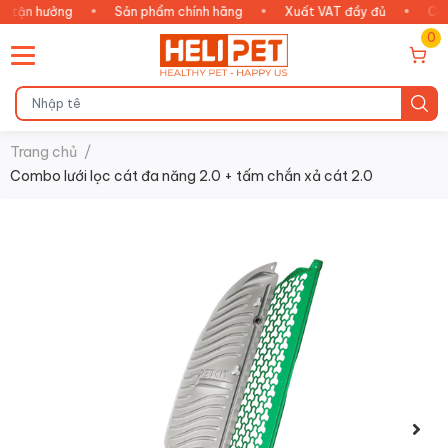
ận hưởng
•
Sản phẩm chính hãng
•
Xuất VAT đầy đủ
•
Chăm s
0
Trang chủ
/
Combo lưới lọc cát đa năng 2.0 + tấm chắn xả cát 2.0