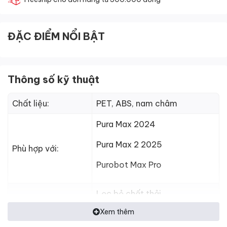
ĐẶC ĐIỂM NỔI BẬT
Thông số kỹ thuật
Chất liệu:
PET, ABS, nam châm
Pura Max 2024
Pura Max 2 2025
Phù hợp với:
Purobot Max Pro
Lọc bỏ chất thải
Xem thêm
Chức năng:
Tự xả cát cũ vào hộc chứa
chất thải