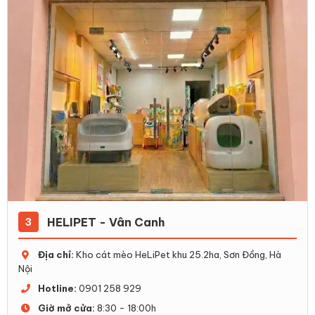
HELIPET - Vân Canh
3
Địa chỉ:
Kho cát mèo HeLiPet khu 25.2ha, Sơn Đồng, Hà
Nội
Hotline:
0901 258 929
Giờ mở cửa:
8:30 - 18:00h