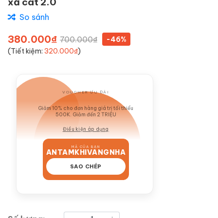
xả cát 2.0
So sánh
380.000₫
700.000₫
-46%
(Tiết kiệm:
320.000₫
)
VOUCHER ƯU ĐÃI
GIẢM 10%
Giảm 10% cho đơn hàng giá trị tối thiểu
500K. Giảm đến 2 TRIỆU
Điều kiện áp dụng
MÃ CỦA BẠN
ANTAMKHIVANGNHA
SAO CHÉP