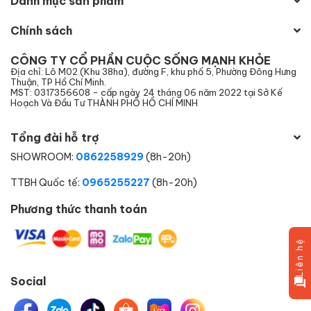
Danh mục sản phẩm
Chính sách
CÔNG TY CỔ PHẦN CUỘC SỐNG MẠNH KHỎE
Địa chỉ: Lô M02 (Khu 38ha), đường F, khu phố 5, Phường Đông Hưng
Thuận, TP Hồ Chí Minh.
MST: 0317356608 - cấp ngày 24 tháng 06 năm 2022 tại Sở Kế
Hoạch Và Đầu Tư THÀNH PHỐ HỒ CHÍ MINH
Tổng đài hỗ trợ
SHOWROOM:
0862258929
(8h-20h)
TTBH Quốc tế:
0965255227
(8h-20h)
Phương thức thanh toán
Liên hệ
Social