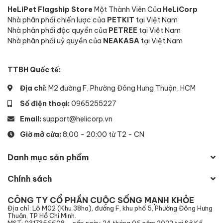
HeLiPet Flagship Store
Một Thành Viên Của
HeLiCorp
Nhà phân phối chiến lược của
PETKIT
tại Việt Nam
Nhà phân phối độc quyền của
PETREE
tại Việt Nam
Nhà phân phối uỷ quyền của
NEAKASA
tại Việt Nam
TTBH Quốc tế:
Địa chỉ:
M2 đường F, Phường Đông Hưng Thuận, HCM
Số điện thoại:
0965255227
Email:
support@helicorp.vn
Giờ mở cửa:
8:00 - 20:00 từ T2 - CN
Danh mục sản phẩm
Chính sách
CÔNG TY CỔ PHẦN CUỘC SỐNG MẠNH KHỎE
Địa chỉ: Lô M02 (Khu 38ha), đường F, khu phố 5, Phường Đông Hưng
Thuận, TP Hồ Chí Minh.