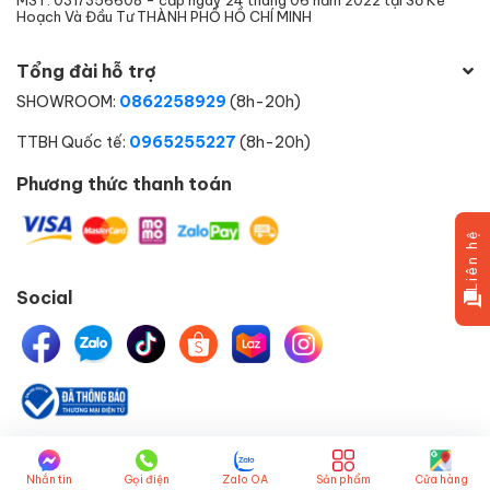
MST: 0317356608 - cấp ngày 24 tháng 06 năm 2022 tại Sở Kế
Hoạch Và Đầu Tư THÀNH PHỐ HỒ CHÍ MINH
Tổng đài hỗ trợ
SHOWROOM:
0862258929
(8h-20h)
TTBH Quốc tế:
0965255227
(8h-20h)
Phương thức thanh toán
Liên hệ
Social
© Bản quyền thuộc về
HELIPET.VN
một thành viên của
Nhắn tin
Gọi điện
Zalo OA
Sản phẩm
Cửa hàng