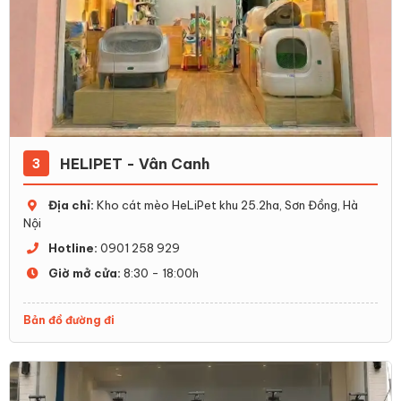
HELIPET - Vân Canh
3
Địa chỉ:
Kho cát mèo HeLiPet khu 25.2ha, Sơn Đồng, Hà
Nội
Hotline:
0901 258 929
Giờ mở cửa:
8:30 - 18:00h
Bản đồ đường đi