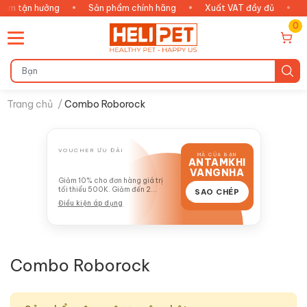
 tận hưởng
•
Sản phẩm chính hãng
•
Xuất VAT đầy đủ
•
Chă
0
Trang chủ
/
Combo Roborock
VOUCHER ƯU ĐÃI
MÃ CỦA BẠN
ANTAMKHI
GIẢM 10%
VANGNHA
Giảm 10% cho đơn hàng giá trị
tối thiểu 500K. Giảm đến 2
SAO CHÉP
TRIỆU
Điều kiện áp dụng
Combo Roborock