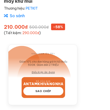
máy khử mùi
Thương hiệu:
PETKIT
So sánh
210.000₫
500.000₫
-58%
(Tiết kiệm:
290.000₫
)
VOUCHER ƯU ĐÃI
GIẢM 10%
Giảm 10% cho đơn hàng giá trị tối thiểu
500K. Giảm đến 2 TRIỆU
Điều kiện áp dụng
MÃ CỦA BẠN
ANTAMKHIVANGNHA
SAO CHÉP