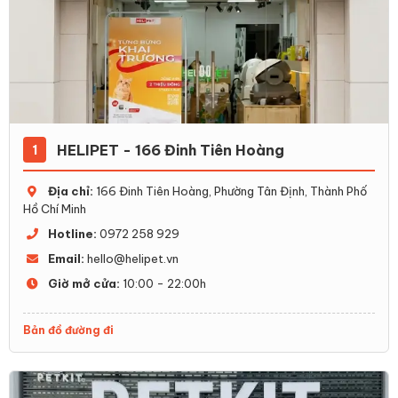
HELIPET - 166 Đinh Tiên Hoàng
1
Địa chỉ:
166 Đinh Tiên Hoàng, Phường Tân Định, Thành Phố
Hồ Chí Minh
Hotline:
0972 258 929
Email:
hello@helipet.vn
Giờ mở cửa:
10:00 - 22:00h
Bản đồ đường đi