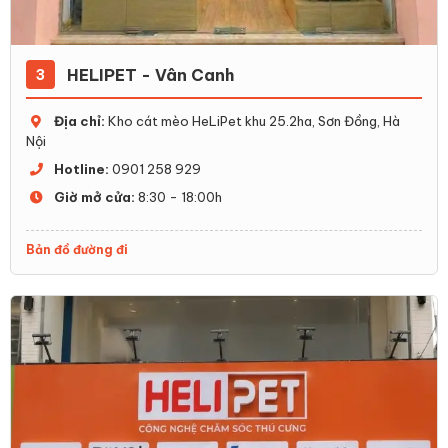
HELIPET - Vân Canh
3
Địa chỉ:
Kho cát mèo HeLiPet khu 25.2ha, Sơn Đồng, Hà
Nội
Hotline:
0901 258 929
Giờ mở cửa:
8:30 - 18:00h
Bản đồ đường đi