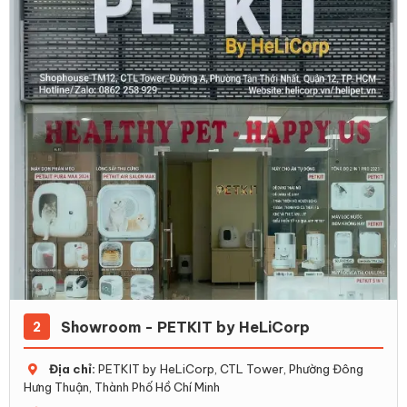
Showroom - PETKIT by HeLiCorp
2
Địa chỉ:
PETKIT by HeLiCorp, CTL Tower, Phường Đông
Hưng Thuận, Thành Phố Hồ Chí Minh