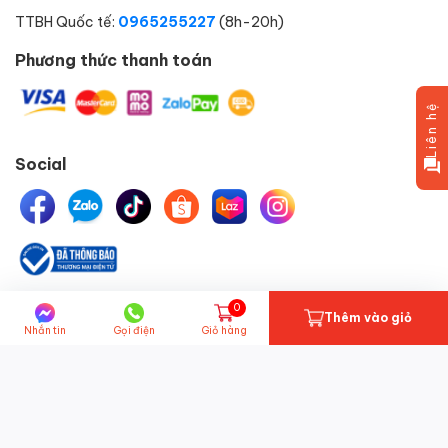
TTBH Quốc tế:
0965255227
(8h-20h)
Phương thức thanh toán
Liên hệ
Social
0
© Bản quyền thuộc về
HELIPET.VN
một thành viên của
Thêm vào giỏ
Nhắn tin
Gọi điện
Giỏ hàng
HELICORP