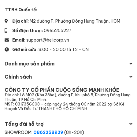
TTBH Quốc tế:
Địa chỉ:
M2 đường F, Phường Đông Hưng Thuận, HCM
Số điện thoại:
0965255227
Email:
support@helicorp.vn
Giờ mở cửa:
8:00 - 20:00 từ T2 - CN
Danh mục sản phẩm
Chính sách
CÔNG TY CỔ PHẦN CUỘC SỐNG MẠNH KHỎE
Địa chỉ: Lô M02 (Khu 38ha), đường F, khu phố 5, Phường Đông Hưng
Thuận, TP Hồ Chí Minh.
MST: 0317356608 - cấp ngày 24 tháng 06 năm 2022 tại Sở Kế
Hoạch Và Đầu Tư THÀNH PHỐ HỒ CHÍ MINH
Tổng đài hỗ trợ
SHOWROOM:
0862258929
(8h-20h)