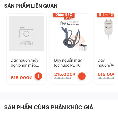
SẢN PHẨM LIÊN QUAN
Giảm 57%
Giảm 43%
Dây nguồn máy
Dây nguồn máy
Dây
dọn phân mèo
lọc nước PETKIT
nguồn/Ada
Petkit Purobot
Eversweet Max
máy dọn vệ
215.000₫
515.000
Max Pro
mèo PETKIT
515.000₫
500.000₫
900.000₫
X, Pura Max
Max 2, Pur
Max 3
SẢN PHẨM CÙNG PHÂN KHÚC GIÁ