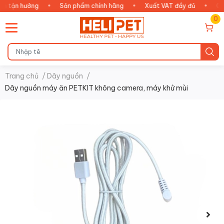
tận hưởng
•
Sản phẩm chính hãng
•
Xuất VAT đầy đủ
•
Chăm 
0
Trang chủ
/
Dây nguồn
/
Dây nguồn máy ăn PETKIT không camera, máy khử mùi