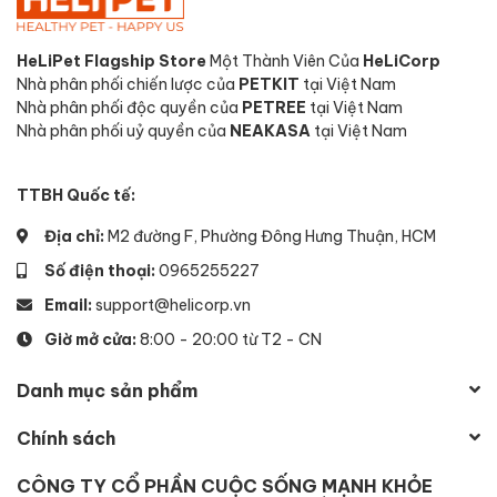
HeLiPet Flagship Store
Một Thành Viên Của
HeLiCorp
Nhà phân phối chiến lược của
PETKIT
tại Việt Nam
Nhà phân phối độc quyền của
PETREE
tại Việt Nam
Nhà phân phối uỷ quyền của
NEAKASA
tại Việt Nam
TTBH Quốc tế:
Địa chỉ:
M2 đường F, Phường Đông Hưng Thuận, HCM
Số điện thoại:
0965255227
Email:
support@helicorp.vn
Giờ mở cửa:
8:00 - 20:00 từ T2 - CN
Danh mục sản phẩm
Chính sách
CÔNG TY CỔ PHẦN CUỘC SỐNG MẠNH KHỎE