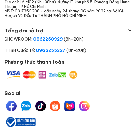
Địa chỉ: Lô M02 (Khu 38ha), đường F, khu phố 5, Phường Đông Hưng
Thuận, TP Hồ Chí Minh.
MST: 0317356608 - cấp ngày 24 tháng 06 năm 2022 tại Sở Kế
Hoạch Và Đầu Tư THÀNH PHỐ HỒ CHÍ MINH
Tổng đài hỗ trợ
SHOWROOM:
0862258929
(8h-20h)
TTBH Quốc tế:
0965255227
(8h-20h)
Phương thức thanh toán
Social