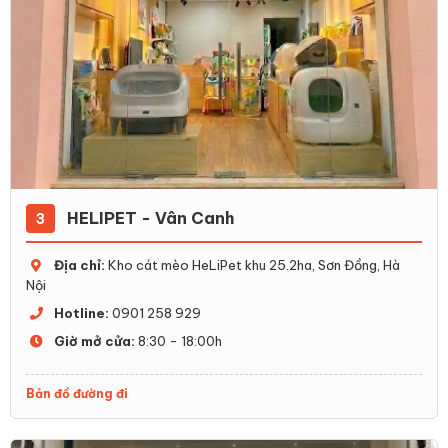
HELIPET - Vân Canh
3
Địa chỉ:
Kho cát mèo HeLiPet khu 25.2ha, Sơn Đồng, Hà
Nội
Hotline:
0901 258 929
Giờ mở cửa:
8:30 - 18:00h
Bản đồ đường đi