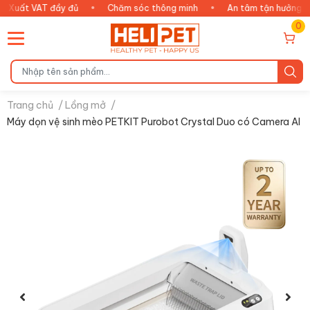
AT đầy đủ
•
Chăm sóc thông minh
•
An tâm tận hưởng
•
Sản
0
Trang chủ
/
Lồng mở
/
Máy dọn vệ sinh mèo PETKIT Purobot Crystal Duo có Camera AI