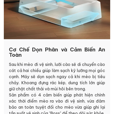
Cơ Chế Dọn Phân và Cảm Biến An
Toàn
Sau khi mèo đi vệ sinh, lưỡi cào sẽ di chuyển cào
cát cả hai chiều giúp làm sạch kỹ lưỡng mọi góc
cạnh. Máy sẽ dọn sạch ngay cả khi mèo bị tiêu
chảy. Khoang đựng rác kép, dung tích lớn giúp
giữ chặt chất thải và mùi hôi bên trong.
Sản phẩm có 4 cảm biến giúp phát hiện chính
xác thời điểm mèo ra vào đi vệ sinh, vừa đảm
bảo an toàn tuyệt đối cho mèo vừa giúp ghi lại
tần suất vệ sinh của "Boss" để theo dõi sức khỏe.