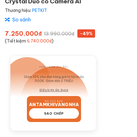
Crystal Duo có Camera AI
Thương hiệu:
PETKIT
So sánh
7.250.000₫
13.990.000₫
-49%
(Tiết kiệm
6.740.000₫
)
VOUCHER ƯU ĐÃI
GIẢM 10%
Giảm 10% cho đơn hàng giá trị tối thiểu
500K. Giảm đến 2 TRIỆU
Điều kiện áp dụng
MÃ CỦA BẠN
ANTAMKHIVANGNHA
SAO CHÉP