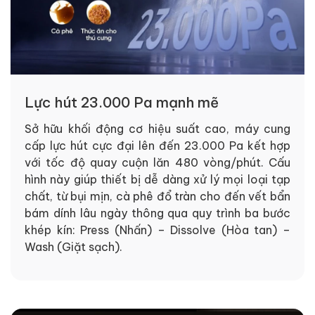
Lực hút 23.000 Pa mạnh mẽ
Sở hữu khối động cơ hiệu suất cao, máy cung
cấp lực hút cực đại lên đến 23.000 Pa kết hợp
với tốc độ quay cuộn lăn 480 vòng/phút. Cấu
hình này giúp thiết bị dễ dàng xử lý mọi loại tạp
chất, từ bụi mịn, cà phê đổ tràn cho đến vết bẩn
bám dính lâu ngày thông qua quy trình ba bước
khép kín: Press (Nhấn) – Dissolve (Hòa tan) –
Wash (Giặt sạch).