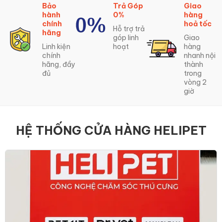
Trả Góp
Giao
100%
0%
hàng
Hàng
hoả tốc
chính
Hỗ trợ trả
hãng
góp linh
Giao
hoạt
hàng
Có thể
nhanh nội
xuất hoá
ầy
thành
đơn VAT
trong
vòng 2
giờ
HỆ THỐNG CỬA HÀNG HELIPET