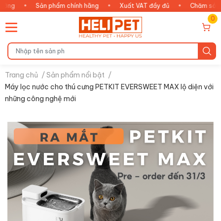
•
Sản phẩm chính hãng
•
Xuất VAT đầy đủ
•
Chăm sóc thông m
0
Trang chủ
/
Sản phẩm nổi bật
/
Máy lọc nước cho thú cưng PETKIT EVERSWEET MAX lộ diện với
những công nghệ mới