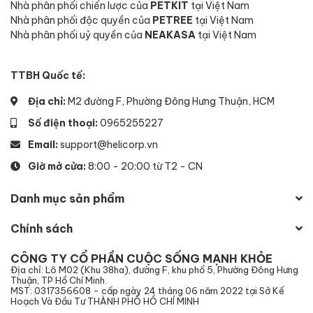
Nhà phân phối chiến lược của
PETKIT
tại Việt Nam
Nhà phân phối độc quyền của
PETREE
tại Việt Nam
Nhà phân phối uỷ quyền của
NEAKASA
tại Việt Nam
TTBH Quốc tế:
Địa chỉ:
M2 đường F, Phường Đông Hưng Thuận, HCM
Số điện thoại:
0965255227
Email:
support@helicorp.vn
Giờ mở cửa:
8:00 - 20:00 từ T2 - CN
Danh mục sản phẩm
Chính sách
CÔNG TY CỔ PHẦN CUỘC SỐNG MẠNH KHỎE
Địa chỉ: Lô M02 (Khu 38ha), đường F, khu phố 5, Phường Đông Hưng
Thuận, TP Hồ Chí Minh.
MST: 0317356608 - cấp ngày 24 tháng 06 năm 2022 tại Sở Kế
Hoạch Và Đầu Tư THÀNH PHỐ HỒ CHÍ MINH