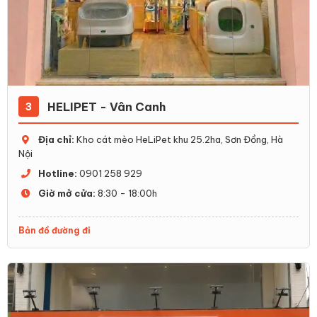
HELIPET - Vân Canh
3
Địa chỉ:
Kho cát mèo HeLiPet khu 25.2ha, Sơn Đồng, Hà
Nội
Hotline:
0901 258 929
Giờ mở cửa:
8:30 - 18:00h
Bản đồ đường đi