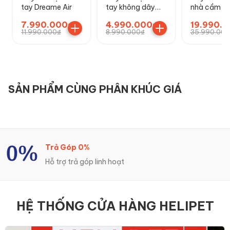
tay Dreame Air
tay không dây
nhà cầm ta
Dreame R10
Dreame H16
7.990.000₫
4.990.000₫
19.990.
TriForce
11.990.000₫
8.990.000₫
35.990.000
SẢN PHẨM CÙNG PHÂN KHÚC GIÁ
Trả Góp 0%
Hỗ trợ trả góp linh hoạt
HỆ THỐNG CỬA HÀNG HELIPET