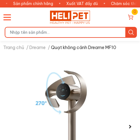
n phẩm chính hãng
•
Xuất VAT đầy đủ
•
Chăm sóc thông minh
0
Trang chủ
/
Dreame
/
Quạt không cánh Dreame MF10