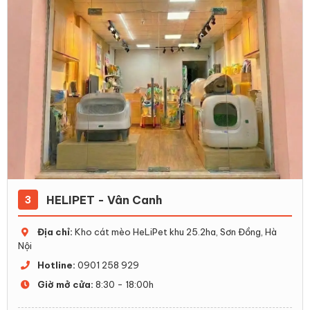
HELIPET - Vân Canh
3
Địa chỉ:
Kho cát mèo HeLiPet khu 25.2ha, Sơn Đồng, Hà
Nội
Hotline:
0901 258 929
Giờ mở cửa:
8:30 - 18:00h