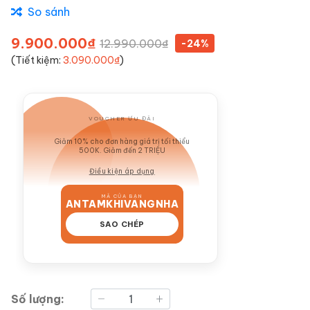
So sánh
9.900.000₫
12.990.000₫
-24%
(Tiết kiệm:
3.090.000₫
)
VOUCHER ƯU ĐÃI
GIẢM 10%
Giảm 10% cho đơn hàng giá trị tối thiểu
500K. Giảm đến 2 TRIỆU
Điều kiện áp dụng
MÃ CỦA BẠN
ANTAMKHIVANGNHA
SAO CHÉP
Số lượng: