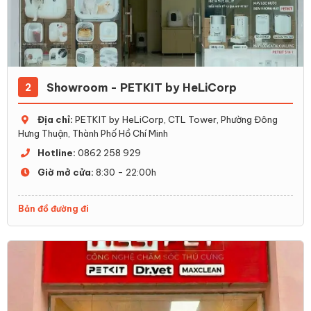
Showroom - PETKIT by HeLiCorp
2
Địa chỉ:
PETKIT by HeLiCorp, CTL Tower, Phường Đông
Hưng Thuận, Thành Phố Hồ Chí Minh
Hotline:
0862 258 929
Giờ mở cửa:
8:30 - 22:00h
Bản đồ đường đi