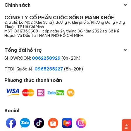
Chính sách
CÔNG TY CỔ PHẦN CUỘC SỐNG MẠNH KHỎE
Địa chỉ: Lô M02 (Khu 38ha), đường F, khu phố 5, Phường Đông Hưng
Thuận, TP Hồ Chí Minh.
MST: 0317356608 - cấp ngày 24 tháng 06 năm 2022 tại Sở Kế
Hoạch Và Đầu Tư THÀNH PHỐ HỒ CHÍ MINH
Tổng đài hỗ trợ
SHOWROOM:
0862258929
(8h-20h)
TTBH Quốc tế:
0965255227
(8h-20h)
Phương thức thanh toán
Social