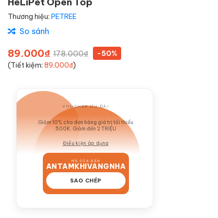
HeLiPet Open Top
Thương hiệu:
PETREE
So sánh
89.000₫
178.000₫
-50%
(Tiết kiệm:
89.000₫
)
VOUCHER ƯU ĐÃI
GIẢM 10%
Giảm 10% cho đơn hàng giá trị tối thiểu
500K. Giảm đến 2 TRIỆU
Điều kiện áp dụng
MÃ CỦA BẠN
ANTAMKHIVANGNHA
SAO CHÉP