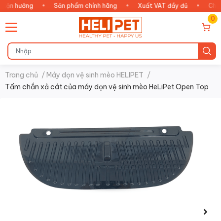
n hưởng
•
Sản phẩm chính hãng
•
Xuất VAT đầy đủ
•
Chăm só
0
Trang chủ
/
Máy dọn vệ sinh mèo HELIPET
/
Tấm chắn xả cát của máy dọn vệ sinh mèo HeLiPet Open Top