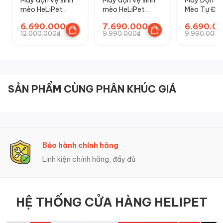
mèo HeLiPet
mèo HeLiPet
Mèo Tự Độ
Open Top
Open Top Pro
HeLiPet Op
6.690.000₫
7.690.000₫
6.690.0
Plus
Top Pro
12.000.000₫
9.990.000₫
9.990.000₫
SẢN PHẨM CÙNG PHÂN KHÚC GIÁ
Bảo hành chính hãng
Linh kiện chính hãng, đầy đủ
HỆ THỐNG CỬA HÀNG HELIPET