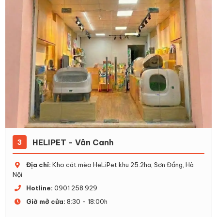
HELIPET - Vân Canh
3
Địa chỉ:
Kho cát mèo HeLiPet khu 25.2ha, Sơn Đồng, Hà
Nội
Hotline:
0901 258 929
Giờ mở cửa:
8:30 - 18:00h