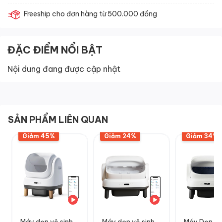
Freeship cho đơn hàng từ 500.000 đồng
ĐẶC ĐIỂM NỔI BẬT
Nội dung đang được cập nhật
SẢN PHẨM LIÊN QUAN
Giảm 45%
Giảm 24%
Giảm 34%
Máy dọn vệ sinh
Máy dọn vệ sinh
Máy Dọn Vệ