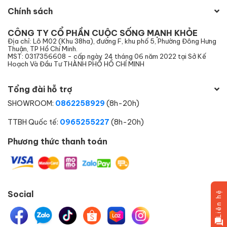
Chính sách
CÔNG TY CỔ PHẦN CUỘC SỐNG MẠNH KHỎE
Địa chỉ: Lô M02 (Khu 38ha), đường F, khu phố 5, Phường Đông Hưng
Thuận, TP Hồ Chí Minh.
MST: 0317356608 - cấp ngày 24 tháng 06 năm 2022 tại Sở Kế
Hoạch Và Đầu Tư THÀNH PHỐ HỒ CHÍ MINH
Tổng đài hỗ trợ
SHOWROOM:
0862258929
(8h-20h)
TTBH Quốc tế:
0965255227
(8h-20h)
Phương thức thanh toán
Social
Liên hệ