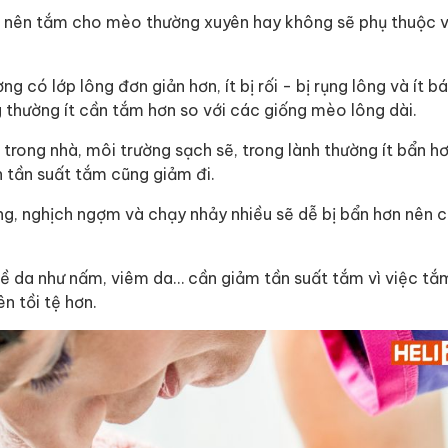
 nên tắm cho mèo thường xuyên hay không sẽ phụ thuộc 
có lớp lông đơn giản hơn, ít bị rối - bị rụng lông và ít b
 thường ít cần tắm hơn so với các giống mèo lông dài.
trong nhà, môi trường sạch sẽ, trong lành thường ít bẩn 
n tần suất tắm cũng giảm đi.
g, nghịch ngợm và chạy nhảy nhiều sẽ dễ bị bẩn hơn nên c
 da như nấm, viêm da… cần giảm tần suất tắm vì việc tắ
n tồi tệ hơn.