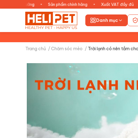
ận hưởng
•
Sản phẩm chính hãng
•
Xuất VAT đầy đủ
•
Chă
Danh mục
Trang chủ
/
Chăm sóc mèo
/
Trời lạnh có nên tắm c