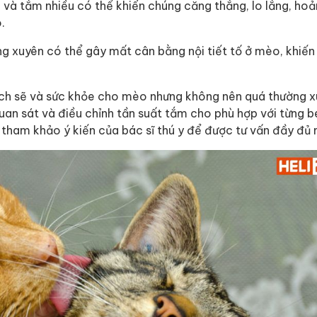
và tắm nhiều có thể khiến chúng căng thẳng, lo lắng, hoản
.
g xuyên có thể gây mất cân bằng nội tiết tố ở mèo, khiến
 sạch sẽ và sức khỏe cho mèo nhưng không nên quá thường x
n sát và điều chỉnh tần suất tắm cho phù hợp với từng b
tham khảo ý kiến của bác sĩ thú y để được tư vấn đầy đủ 