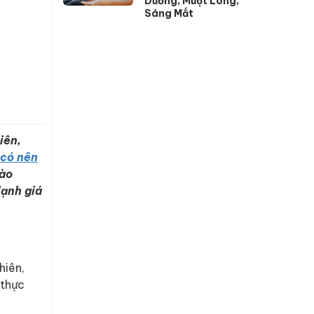
Dưỡng, Mượt Lông,
Sáng Mắt
iên,
 có nên
nào
lạnh giá
hiên,
 thực