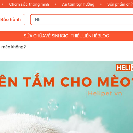
m sóc thông minh
•
An tâm tận hưởng
•
Sản phẩm chính hãng
Bảo hành
SỬA CHỮA
VỆ SINH
GIỚI THIỆU
LIÊN HỆ
BLOG
ho mèo không?