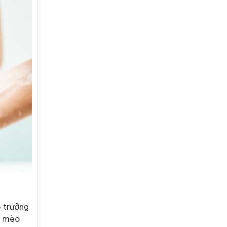
 trưởng
hú mèo