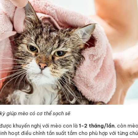
kỳ giúp mèo có cơ thể sạch sẽ
được khuyến nghị với mèo con là
1-2 tháng/lần
, còn mèo
ể linh hoạt điều chỉnh tần suất tắm cho phù hợp với từng c