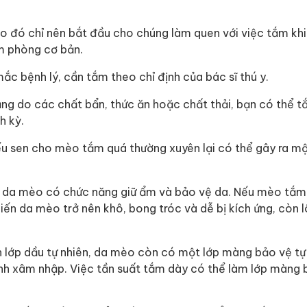
o đó chỉ nên bắt đầu cho chúng làm quen với việc tắm kh
êm phòng cơ bản.
c bệnh lý, cần tắm theo chỉ định của bác sĩ thú y.
ng do các chất bẩn, thức ăn hoặc chất thải, bạn có thể 
h kỳ.
nếu sen cho mèo tắm quá thường xuyên lại có thể gây ra mộ
n da mèo có chức năng giữ ẩm và bảo vệ da. Nếu mèo tắm
hiến da mèo trở nên khô, bong tróc và dễ bị kích ứng, còn 
 lớp dầu tự nhiên, da mèo còn có một lớp màng bảo vệ tự
h xâm nhập. Việc tần suất tắm dày có thể làm lớp màng 