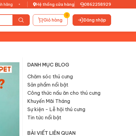
•
Xuất VAT đầy đủ
Hệ thống cửa hàng
•
0862258929
0
Giỏ hàng
Đăng nhập
DANH MỤC BLOG
Chăm sóc thú cưng
Sản phẩm nổi bật
Công thức nấu ăn cho thú cưng
Khuyến Mãi Tháng
Sự kiện - Lễ hội thú cưng
Tin tức nổi bật
BÀI VIẾT LIÊN QUAN