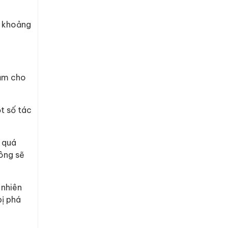
i khoảng
tắm cho
t số tác
 quá
lông sẽ
 nhiên
bị phá