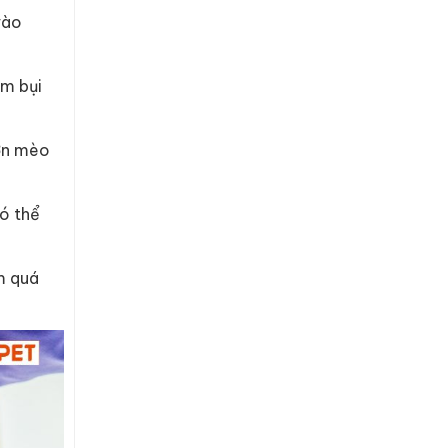
vào
ám bụi
hơn mèo
ó thể
m quá