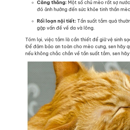
Căng thẳng:
Một số chú mèo rất sợ nước 
đó ảnh hưởng đến sức khỏe tinh thần mèo
Rối loạn nội tiết:
Tần suất tắm quá thườn
gặp vấn đề về da và lông.
Tóm lại, việc tắm là cần thiết để giữ vệ sinh
Để đảm bảo an toàn cho mèo cưng, sen hãy qua
nếu không chắc chắn về tần suất tắm, sen hãy 