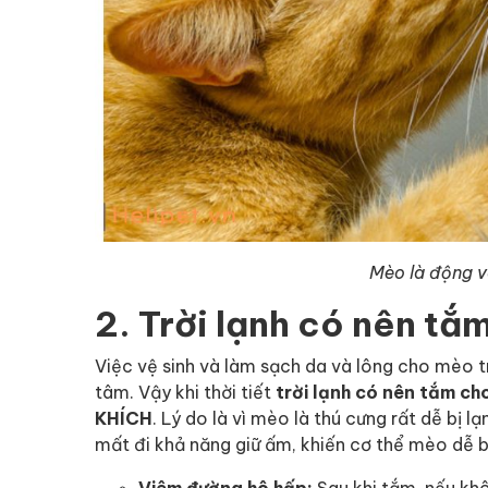
Mèo là động v
2. Trời lạnh có nên t
Việc vệ sinh và làm sạch da và lông cho mèo
tâm. Vậy khi thời tiết
trời lạnh có nên tắm c
KHÍCH
. Lý do là vì mèo là thú cưng rất dễ bị l
mất đi khả năng giữ ấm, khiến cơ thể mèo dễ b
Viêm đường hô hấp:
Sau khi tắm, nếu kh