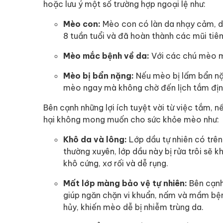
hoặc lưu ý một số trường hợp ngoại lệ như:
Mèo con:
Mèo con có làn da nhạy cảm, d
8 tuần tuổi và đã hoàn thành các mũi ti
Mèo mắc bệnh về da:
Với các chú mèo mắ
Mèo bị bẩn nặng:
Nếu mèo bị lấm bẩn nặ
mèo ngay mà không chờ đến lịch tắm địn
Bên cạnh những lợi ích tuyệt vời từ việc tắm, 
hại không mong muốn cho sức khỏe mèo như:
Khô da và lông:
Lớp dầu tự nhiên có trê
thường xuyên, lớp dầu này bị rửa trôi sẽ k
khô cứng, xơ rối và dễ rụng.
Mất lớp màng bảo vệ tự nhiên:
Bên cạnh
giúp ngăn chặn vi khuẩn, nấm và mầm bện
hủy, khiến mèo dễ bị nhiễm trùng da.