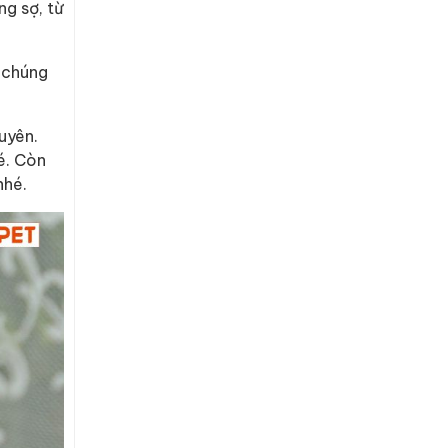
g sợ, từ
 chúng
uyên.
é. Còn
nhé.