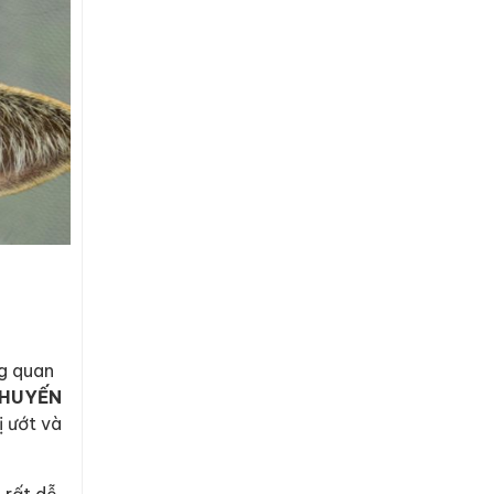
g quan
HUYẾN
ị ướt và
 rất dễ