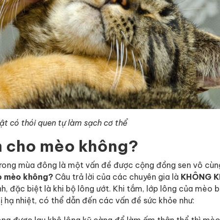
ật có thói quen tự làm sạch cơ thể
ắm cho mèo không?
 trong mùa đông là một vấn đề được cộng đồng sen vô cùn
ho mèo không?
Câu trả lời của các chuyên gia là
KHÔNG K
ạnh, đặc biệt là khi bộ lông ướt. Khi tắm, lớp lông của mèo b
ị hạ nhiệt, có thể dẫn đến các vấn đề sức khỏe như:
ông được lau khô lông kỹ càng để làm ấm thân thể thì mèo