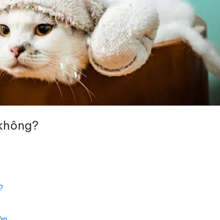
 không?
?
àn