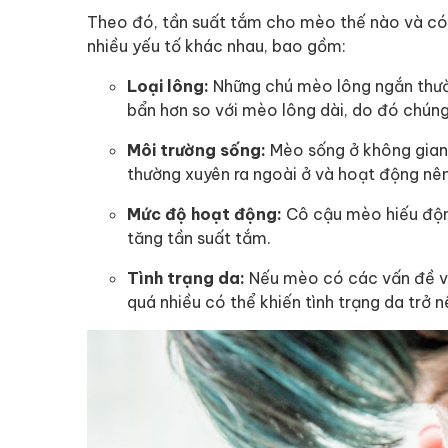
Theo đó, tần suất tắm cho mèo thế nào và có
nhiều yếu tố khác nhau, bao gồm:
Loại lông:
Những chú mèo lông ngắn thường 
bẩn hơn so với mèo lông dài, do đó chúng
Môi trường sống:
Mèo sống ở không gian 
thường xuyên ra ngoài ở và hoạt động nê
Mức độ hoạt động:
Cô cậu mèo hiếu độn
tăng tần suất tắm.
Tình trạng da:
Nếu mèo có các vấn đề về
quá nhiều có thể khiến tình trạng da trở nê