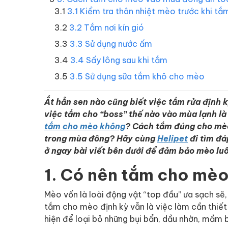
3.1 Kiểm tra thân nhiệt mèo trước khi tắ
3.2 Tắm nơi kín gió
3.3 Sử dụng nước ấm
3.4 Sấy lông sau khi tắm
3.5 Sử dụng sữa tắm khô cho mèo
Ắt hẳn sen nào cũng biết việc tắm rửa định 
việc tắm cho “boss” thế nào vào mùa lạnh là
tắm cho mèo không
?
Cách tắm đúng cho mèo 
trong mùa đông? Hãy cùng
Helipet
đi tìm đá
ở ngay bài viết bên dưới để đảm bảo mèo lu
1. Có nên tắm cho mè
Mèo vốn là loài động vật “top đầu” ưa sạch sẽ,
tắm cho mèo định kỳ vẫn là việc làm cần thiế
hiện để loại bỏ những bụi bẩn, dầu nhờn, mầm