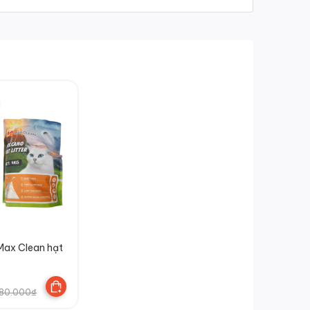
Than hoạt tính ngăn
chặn vi khuẩn
Đơn vị phân
phối chính
Helicorp
hãng:
Max Clean hạt
180.000₫