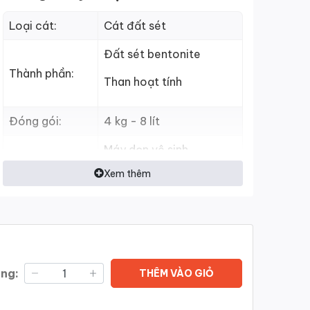
Loại cát:
Cát đất sét
Đất sét bentonite
Thành phần:
Than hoạt tính
Đóng gói:
4 kg - 8 lít
Máy dọn vệ sinh
Xem thêm
Khay cát
Phù hợp với:
Nhà vệ sinh mèo
Thấm hút nhanh
Khử mùi tốt
ợng:
THÊM VÀO GIỎ
Tiện ích:
Vón nhanh, không bị vỡ