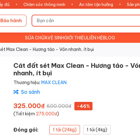
ủ
•
Chăm sóc thông minh
•
An tâm tận hưởng
•
Sản phẩm c
Bảo hành
SỬA CHỮA
VỆ SINH
GIỚI THIỆU
LIÊN HỆ
BLOG
sét Max Clean - Hương táo - Vón nhanh, ít bụi
Cát đất sét Max Clean - Hương táo - Vó
nhanh, ít bụi
Thương hiệu:
MAX CLEAN
So sánh
325.000₫
600.000₫
-46%
(Tiết kiệm
275.000₫
)
Đóng gói:
1 tải (24kg)
1 túi (4kg)