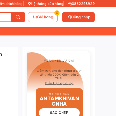
hính hãng
•
Xuất VAT đầy đủ
Hệ thống cửa hàng
•
0862258929
0
Giỏ hàng
Đăng nhập
n
VOUCHER ƯU ĐÃI
GIẢM 10%
Giảm 10% cho đơn hàng giá trị
tối thiểu 500K. Giảm đến 2
TRIỆU
Điều kiện áp dụng
MÃ CỦA BẠN
ANTAMKHIVAN
GNHA
SAO CHÉP