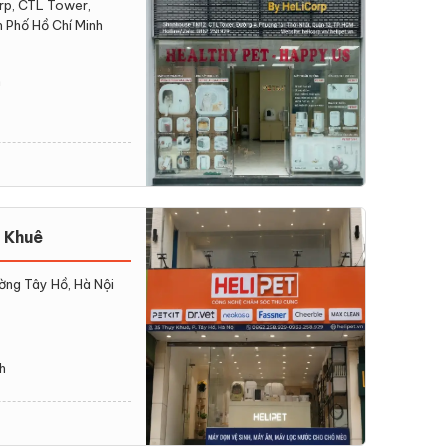
p, CTL Tower,
 Phố Hồ Chí Minh
h
 Khuê
ờng Tây Hồ, Hà Nội
h