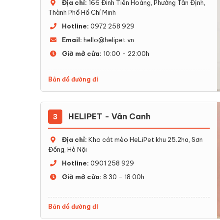
Địa chỉ:
166 Đinh Tiên Hoàng, Phường Tân Định,
Thành Phố Hồ Chí Minh
Hotline:
0972 258 929
Email:
hello@helipet.vn
Giờ mở cửa:
10:00 - 22:00h
Bản đồ đường đi
HELIPET - Vân Canh
3
Địa chỉ:
Kho cát mèo HeLiPet khu 25.2ha, Sơn
Đồng, Hà Nội
Hotline:
0901 258 929
Giờ mở cửa:
8:30 - 18:00h
Bản đồ đường đi