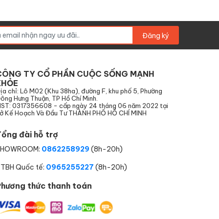
Đăng ký
CÔNG TY CỔ PHẦN CUỘC SỐNG MẠNH
KHỎE
ịa chỉ: Lô M02 (Khu 38ha), đường F, khu phố 5, Phường
ông Hưng Thuận, TP Hồ Chí Minh.
ST: 0317356608 - cấp ngày 24 tháng 06 năm 2022 tại
ở Kế Hoạch Và Đầu Tư THÀNH PHỐ HỒ CHÍ MINH
ổng đài hỗ trợ
SHOWROOM:
0862258929
(8h-20h)
TBH Quốc tế:
0965255227
(8h-20h)
hương thức thanh toán