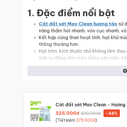
1. Đặc điểm nổi bật
Cát đất sét Max Clean hương táo
sử d
năng thấm hút nhanh, vón cục nhanh, vón 
Kết hợp cùng than hoạt tính, hạt khử mù
thông thoáng hơn.
Hạt tròn, kích thước nhỏ không làm đau
sinh tự động cho mèo, khay cát mèo, hộp
2. Thành phần
Cát đất sét
(đất sét bentonite)
Than hoạt tính
Cát đất sét Max Clean - Hương 
5% Hạt khử mùi hương Táo
nhanh, ít bụi
325.000₫
-46%
600.000₫
3. Hướng dẫn sử dụng
(Tiết kiệm
275.000₫
)