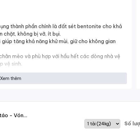
ụng thành phần chính là đất sét bentonite cho khả
chặt, không bị vỡ, ít bụi.
i giúp tăng khả năng khử mùi, giữ cho không gian
 chân mèo và phù hợp với hầu hết các dòng nhà vệ
 vệ sinh.
Xem thêm
táo - Vón
Số lư
 cát mèo