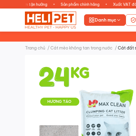
An tâm tận hưởng
•
Sản phẩm chính hãng
•
Xuất VAT đầy đ
Danh mục
Trang chủ
/
Cát mèo không tan trong nước
/
Cát đất 