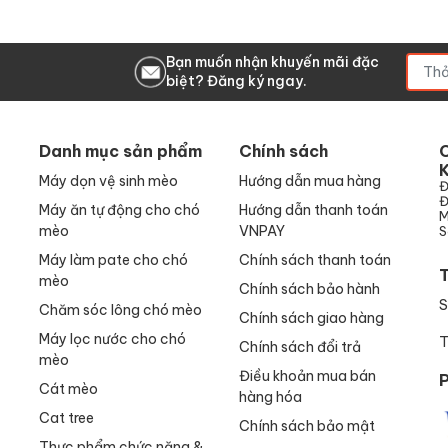
Bạn muốn nhận khuyến mãi đặc
biệt? Đăng ký ngay.
Danh mục sản phẩm
Chính sách
Máy dọn vệ sinh mèo
Hướng dẫn mua hàng
Đ
Đ
Máy ăn tự động cho chó
Hướng dẫn thanh toán
M
mèo
VNPAY
S
Máy làm pate cho chó
Chính sách thanh toán
T
mèo
Chính sách bảo hành
Chăm sóc lông chó mèo
Chính sách giao hàng
Máy lọc nước cho chó
T
Chính sách đổi trả
mèo
Điều khoản mua bán
P
Cát mèo
hàng hóa
Cat tree
Chính sách bảo mật
Thực phẩm chức năng &