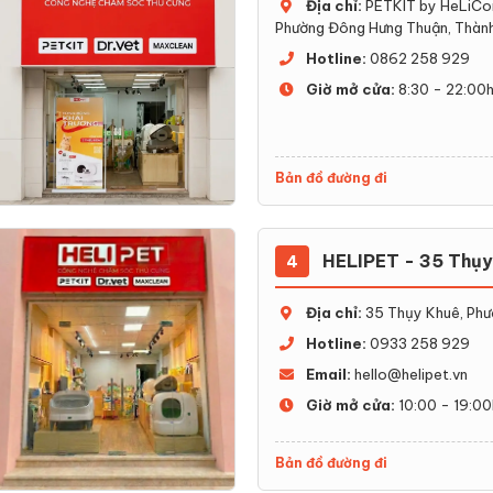
Địa chỉ:
PETKIT by HeLiCor
Phường Đông Hưng Thuận, Thành
Hotline:
0862 258 929
Giờ mở cửa:
8:30 - 22:00
Bản đồ đường đi
HELIPET - 35 Thụy
4
Địa chỉ:
35 Thụy Khuê, Phư
Hotline:
0933 258 929
Email:
hello@helipet.vn
Giờ mở cửa:
10:00 - 19:00
Bản đồ đường đi