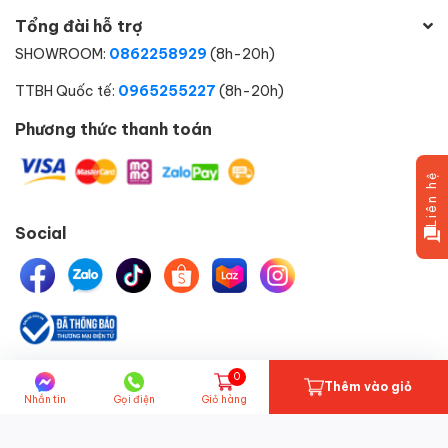
Tổng đài hỗ trợ
SHOWROOM:
0862258929
(8h-20h)
TTBH Quốc tế:
0965255227
(8h-20h)
Phương thức thanh toán
Liên hệ
Social
0
© Bản quyền thuộc về
HELIPET.VN
một thành viên của
Thêm vào giỏ
Nhắn tin
Gọi điện
Giỏ hàng
HELICORP