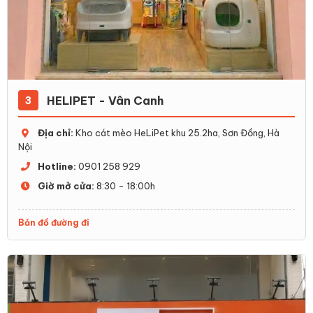
HELIPET - Vân Canh
3
Địa chỉ:
Kho cát mèo HeLiPet khu 25.2ha, Sơn Đồng, Hà
Nội
Hotline:
0901 258 929
Giờ mở cửa:
8:30 - 18:00h
Bản đồ đường đi