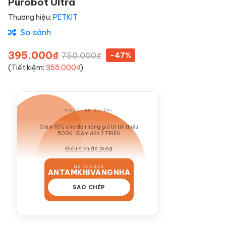
Purobot Ultra
Thương hiệu:
PETKIT
So sánh
395.000₫
750.000₫
-47%
(Tiết kiệm:
355.000₫
)
VOUCHER ƯU ĐÃI
GIẢM 10%
Giảm 10% cho đơn hàng giá trị tối thiểu
500K. Giảm đến 2 TRIỆU
Điều kiện áp dụng
MÃ CỦA BẠN
ANTAMKHIVANGNHA
SAO CHÉP