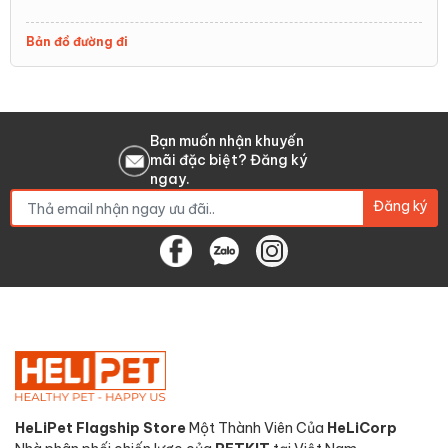
Bản đồ đường đi
Bạn muốn nhận khuyến
mãi đặc biệt? Đăng ký
ngay.
Đăng ký
HeLiPet Flagship Store
Một Thành Viên Của
HeLiCorp