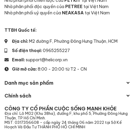
Nhà phân phối chiến lược của
PETKIT
tại Việt Nam
Nhà phân phối độc quyền của
PETREE
tại Việt Nam
Nhà phân phối uỷ quyền của
NEAKASA
tại Việt Nam
TTBH Quốc tế:
Địa chỉ:
M2 đường F, Phường Đông Hưng Thuận, HCM
Số điện thoại:
0965255227
Email:
support@helicorp.vn
Giờ mở cửa:
8:00 - 20:00 từ T2 - CN
Danh mục sản phẩm
Chính sách
CÔNG TY CỔ PHẦN CUỘC SỐNG MẠNH KHỎE
Địa chỉ: Lô M02 (Khu 38ha), đường F, khu phố 5, Phường Đông Hưng
Thuận, TP Hồ Chí Minh.
MST: 0317356608 - cấp ngày 24 tháng 06 năm 2022 tại Sở Kế
Hoạch Và Đầu Tư THÀNH PHỐ HỒ CHÍ MINH