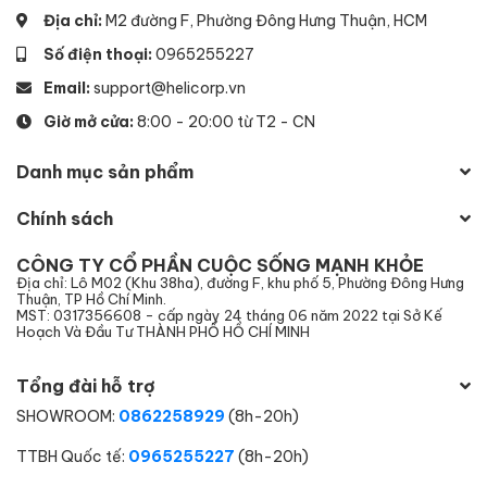
Địa chỉ:
M2 đường F, Phường Đông Hưng Thuận, HCM
Số điện thoại:
0965255227
Email:
support@helicorp.vn
Giờ mở cửa:
8:00 - 20:00 từ T2 - CN
Danh mục sản phẩm
Chính sách
CÔNG TY CỔ PHẦN CUỘC SỐNG MẠNH KHỎE
Địa chỉ: Lô M02 (Khu 38ha), đường F, khu phố 5, Phường Đông Hưng
Thuận, TP Hồ Chí Minh.
MST: 0317356608 - cấp ngày 24 tháng 06 năm 2022 tại Sở Kế
Hoạch Và Đầu Tư THÀNH PHỐ HỒ CHÍ MINH
Tổng đài hỗ trợ
SHOWROOM:
0862258929
(8h-20h)
TTBH Quốc tế:
0965255227
(8h-20h)