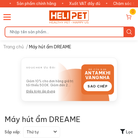
•
Sản phẩm chính hãng
•
Xuất VAT đầy đủ
•
Chăm sóc thông
0
Trang chủ
/
Máy hút ẩm DREAME
VOUCHER ƯU ĐÃI
MÃ CỦA BẠN
ANTAMKHI
GIẢM 10%
VANGNHA
Giảm 10% cho đơn hàng giá trị
tối thiểu 500K. Giảm đến 2
SAO CHÉP
TRIỆU
Điều kiện áp dụng
Máy hút ẩm DREAME
Sắp xếp:
Thứ tự
Lọc