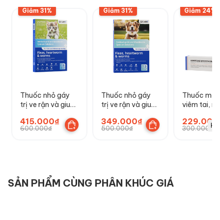
Giảm 31%
Giảm 31%
Giảm 24%
Thuốc nhỏ gáy
Thuốc nhỏ gáy
Thuốc mỡ t
trị ve rận và giun
trị ve rận và giun
viêm tai, n
DR.VET cho mèo
DR.VET cho chó
cho chó m
415.000₫
349.000₫
229.000
DR.VET
Hế
600.000₫
500.000₫
300.000₫
SẢN PHẨM CÙNG PHÂN KHÚC GIÁ