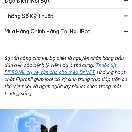
Đặc Điểm Nổi Bật
Thông Số Kỹ Thuật
Mua Hàng Chính Hãng Tại HeLiPet
Sự tấn công của ve, bọ chét là nguyên nhân hàng đầu
dẫn đến các bệnh lý viêm da ở thú cưng.
Thuốc xịt
FIPRONIL trị ve, rận cho chó mèo Dr.VET
sử dụng hoạt
chất Fipronil giúp loại bỏ ký sinh trùng trực tiếp trên cơ
thể vật nuôi và ngăn ngừa lây nhiễm chéo trong môi
trường sống.