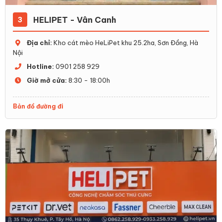
HELIPET - Vân Canh
3
Địa chỉ:
Kho cát mèo HeLiPet khu 25.2ha, Sơn Đồng, Hà
Nội
Hotline:
0901 258 929
Giờ mở cửa:
8:30 - 18:00h
Bản đồ đường đi