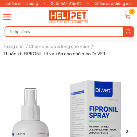
chính hãng
•
Xuất VAT đầy đủ
•
Chăm sóc thông minh
•
An 
0
Trang chủ
/
Chăm sóc da & lông chó mèo
/
Thuốc xịt FIPRONIL trị ve, rận cho chó mèo Dr.VET