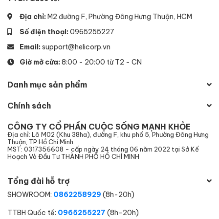
Địa chỉ:
M2 đường F, Phường Đông Hưng Thuận, HCM
Số điện thoại:
0965255227
Email:
support@helicorp.vn
Giờ mở cửa:
8:00 - 20:00 từ T2 - CN
Danh mục sản phẩm
Chính sách
CÔNG TY CỔ PHẦN CUỘC SỐNG MẠNH KHỎE
Địa chỉ: Lô M02 (Khu 38ha), đường F, khu phố 5, Phường Đông Hưng
Thuận, TP Hồ Chí Minh.
MST: 0317356608 - cấp ngày 24 tháng 06 năm 2022 tại Sở Kế
Hoạch Và Đầu Tư THÀNH PHỐ HỒ CHÍ MINH
Tổng đài hỗ trợ
SHOWROOM:
0862258929
(8h-20h)
TTBH Quốc tế:
0965255227
(8h-20h)