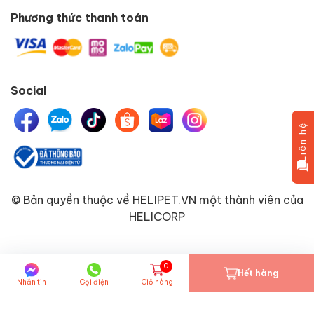
Phương thức thanh toán
Social
Liên hệ
© Bản quyền thuộc về
HELIPET.VN
một thành viên của
HELICORP
0
Hết hàng
Nhắn tin
Gọi điện
Giỏ hàng