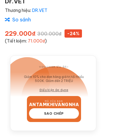
Dr.VET
Thương hiệu:
DR.VET
So sánh
229.000₫
300.000₫
-24%
(Tiết kiệm:
71.000₫
)
VOUCHER ƯU ĐÃI
GIẢM 10%
Giảm 10% cho đơn hàng giá trị tối thiểu
500K. Giảm đến 2 TRIỆU
Điều kiện áp dụng
MÃ CỦA BẠN
ANTAMKHIVANGNHA
SAO CHÉP