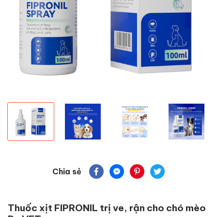
Chia sẻ
Thuốc xịt FIPRONIL trị ve, rận cho chó mèo