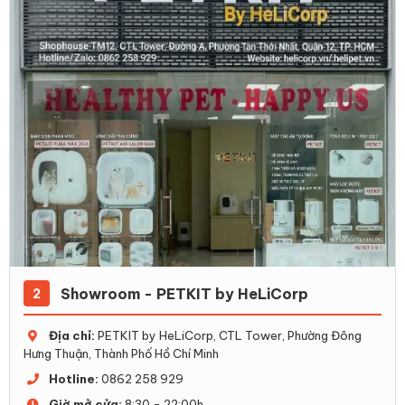
Showroom - PETKIT by HeLiCorp
2
Địa chỉ:
PETKIT by HeLiCorp, CTL Tower, Phường Đông
Hưng Thuận, Thành Phố Hồ Chí Minh
Hotline:
0862 258 929
Giờ mở cửa:
8:30 - 22:00h