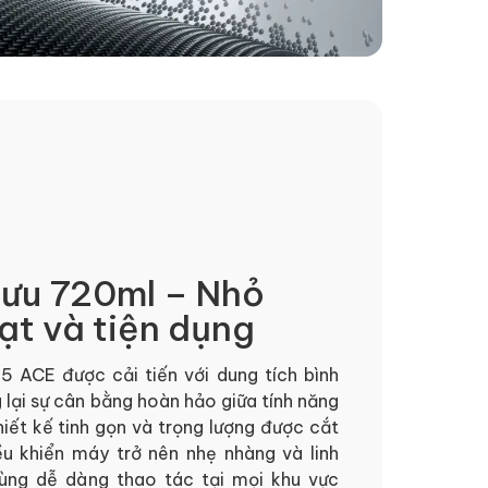
i ưu 720ml – Nhỏ
oạt và tiện dụng
5 ACE được cải tiến với dung tích bình
lại sự cân bằng hoàn hảo giữa tính năng
iết kế tinh gọn và trọng lượng được cắt
ều khiển máy trở nên nhẹ nhàng và linh
dùng dễ dàng thao tác tại mọi khu vực