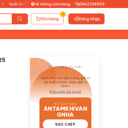
uất VAT đầy đủ
•
Hệ thống cửa hàng
0862258929
0
Giỏ hàng
Đăng nhập
25
VOUCHER ƯU ĐÃI
GIẢM 10%
Giảm 10% cho đơn hàng giá trị
tối thiểu 500K. Giảm đến 2
TRIỆU
Điều kiện áp dụng
MÃ CỦA BẠN
ANTAMKHIVAN
GNHA
SAO CHÉP