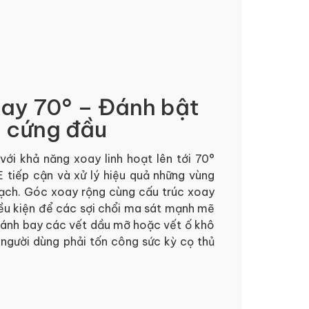
oay 70° – Đánh bật
n cứng đầu
với khả năng xoay linh hoạt lên tới 70°
 tiếp cận và xử lý hiệu quả những vùng
sạch. Góc xoay rộng cùng cấu trúc xoay
iều kiện để các sợi chổi ma sát mạnh mẽ
đánh bay các vết dầu mỡ hoặc vết ố khô
người dùng phải tốn công sức kỳ cọ thủ