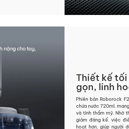
Thiết kế tố
gọn, linh h
Phiên bản Roborock F2
chứa nước 720ml, mang 
và tính thẩm mỹ. Nhờ th
giảm đáng kể, việc đi
hoạt hơn, giúp người 