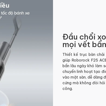
Đầu chổi x
mọi vết bẩ
Thiết kế trục bàn chải 
giúp Roborock F25 ACE
bẩn lâu ngày khó làm 
chuyển linh hoạt tạo đ
vào mặt sàn, dễ dàng 
cứng mà không đòi hỏi 
công.