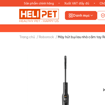
ng
•
Sản phẩm chính hãng
•
Xuất VAT đầy đủ
•
Chăm sóc 
Danh mục
Trang chủ
/
Roborock
/
Máy hút bụi lau nhà cầm tay 