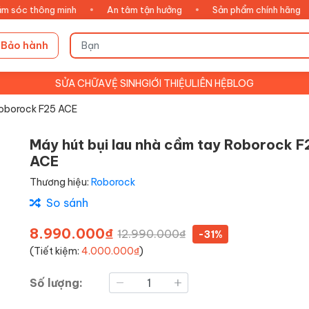
thông minh
•
An tâm tận hưởng
•
Sản phẩm chính hãng
•
X
Bảo hành
SỬA CHỮA
VỆ SINH
GIỚI THIỆU
LIÊN HỆ
BLOG
Roborock F25 ACE
Máy hút bụi lau nhà cầm tay Roborock F
ACE
Thương hiệu:
Roborock
So sánh
8.990.000₫
12.990.000₫
-31%
(Tiết kiệm:
4.000.000₫
)
Số lượng: