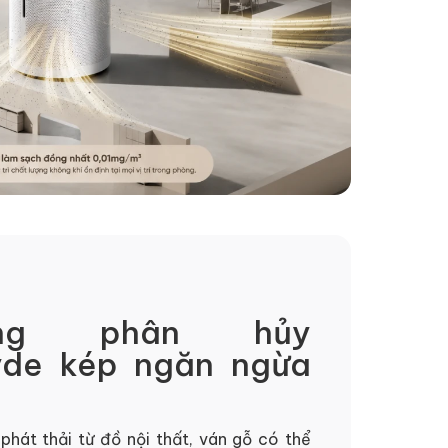
ng phân hủy
yde kép ngăn ngừa
hát thải từ đồ nội thất, ván gỗ có thể