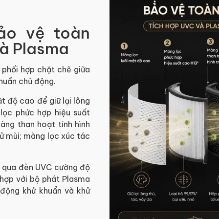
ảo vệ toàn
và Plasma
 phối hợp chặt chẽ giữa
khuẩn chủ động.
t độ cao để giữ lại lông
 lọc phức hợp hiệu suất
àng than hoạt tính hình
hử mùi; màng lọc xúc tác
xạ qua đèn UVC cường độ
t hợp với bộ phát Plasma
 động khử khuẩn và khử