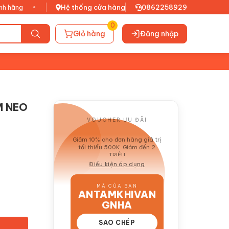
•
Xuất VAT đầy đủ
Hệ thống cửa hàng
•
0862258929
0
Giỏ hàng
Đăng nhập
PM NEO
VOUCHER ƯU ĐÃI
GIẢM 10%
Giảm 10% cho đơn hàng giá trị
tối thiểu 500K. Giảm đến 2
TRIỆU
Điều kiện áp dụng
MÃ CỦA BẠN
ANTAMKHIVAN
GNHA
SAO CHÉP