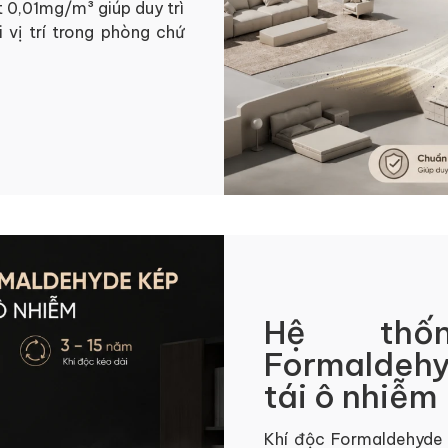
t 0,01mg/m³ giúp duy trì
 vị trí trong phòng chứ
Hệ thố
Formaldeh
tái ô nhiễm
Khí độc Formaldehyde p