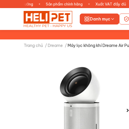
tận hưởng
•
Sản phẩm chính hãng
•
Xuất VAT đầy đủ
•
Ch
Danh mục
Trang chủ
/
Dreame
/
Máy lọc không khí Dreame Air Pu