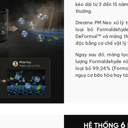
kéo dài từ 3 đến 15 nă
thường.
Dreame PM Neo xử lý t
loại bỏ Formaldehyd
DeFormal™ và màng tha
độc bằng cơ chế vật lý 
Ngay sau đó, màng lọc
lượng Formaldehyde nà
loại bỏ 99,24% (Form
nguy cơ bão hòa hay tá