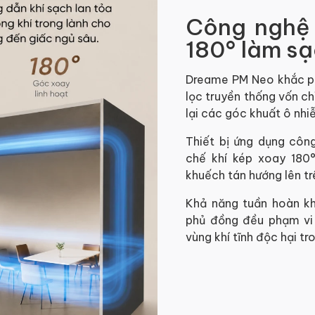
Công nghệ 
180° làm s
Dreame PM Neo khắc ph
lọc truyền thống vốn ch
lại các góc khuất ô nhi
Thiết bị ứng dụng côn
chế khí kép xoay 180°
khuếch tán hướng lên tr
Khả năng tuần hoàn kh
phủ đồng đều phạm vi 
vùng khí tĩnh độc hại t