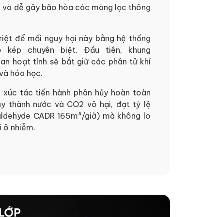
m và dễ gây bão hòa các màng lọc thông
riệt để mối nguy hại này bằng hệ thống
e kép chuyên biệt. Đầu tiên, khung
n hoạt tính sẽ bắt giữ các phân tử khí
và hóa học.
 xúc tác tiến hành phân hủy hoàn toàn
y thành nước và CO2 vô hại, đạt tỷ lệ
aldehyde CADR 165m³/giờ) mà không lo
i ô nhiễm.