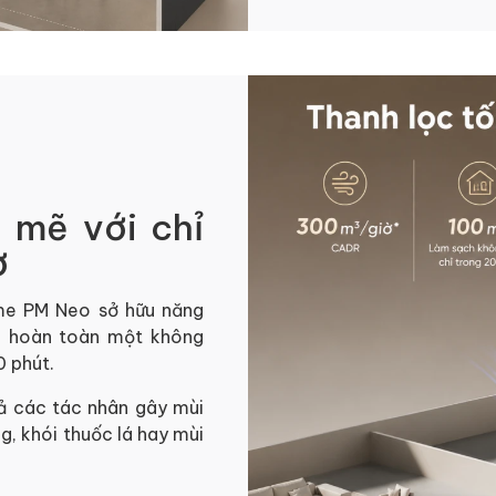
 mẽ với chỉ
ờ
me PM Neo sở hữu năng
ch hoàn toàn một không
0 phút.
ả các tác nhân gây mùi
g, khói thuốc lá hay mùi