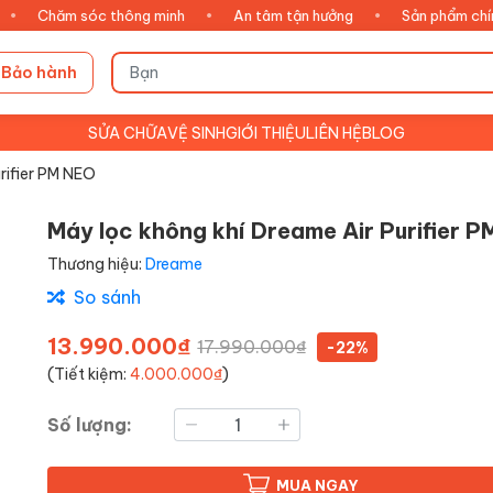
ăm sóc thông minh
•
An tâm tận hưởng
•
Sản phẩm chính hãng
Bảo hành
SỬA CHỮA
VỆ SINH
GIỚI THIỆU
LIÊN HỆ
BLOG
rifier PM NEO
Máy lọc không khí Dreame Air Purifier 
Thương hiệu:
Dreame
So sánh
13.990.000₫
17.990.000₫
-22%
(Tiết kiệm:
4.000.000₫
)
Số lượng:
MUA NGAY