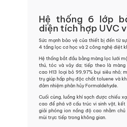
Hệ thống 6 lớp b
diện tích hợp UVC 
Sức mạnh bảo vệ của thiết bị đến từ sự
4 tầng lọc cơ học và 2 công nghệ diệt 
Hệ thống bắt đầu bằng màng lọc lưới mậ
thú, tóc và vảy da; tiếp theo là màng
cao H13 loại bỏ 99,97% bụi siêu nhỏ; m
trụ giúp hấp phụ độc chất toluene và k
đảm nhiệm phân hủy Formaldehyde.
Cuối cùng, luồng khí sạch được chiếu 
cao để phá vỡ cấu trúc vi sinh vật, kế
giải phóng ion nồng độ cao nhằm chủ
mùi trực tiếp trong không gian.