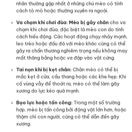
nhân thường gặp nhất ở những chú mèo có tính
cách tò mò hoặc thường xuyên ra ngoài.
Va chạm khi chơi đùa:
Mèo bị gãy chân
cho va
chạm khi chơi đùa, đặc biệt là mèo con do tính
cách hiếu động. Các hoạt động chạy nhảy mạnh,
leo trèo hoặc đấu đá với mèo khác cũng có thể
gây ra chấn thương nghiêm trọng nếu không may
mất thăng bằng hoặc va đập vào vật cứng.
Tai nạn khi bị kẹt chân:
Chân mèo có thể bị
mắc kẹt ở cửa, cầu thang hoặc các khe hẹp. Khi
cố vùng vẫy để thoát ra, mèo có thể làm gãy
xương do lực kéo quá mạnh.
Bạo lực hoặc tấn công:
Trong một số trường
hợp, mèo bị tấn công bởi động vật lớn hơn, hoặc
thậm chí con người, cũng có thể dẫn đến gãy
xương.