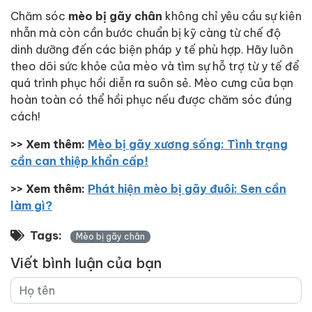
Chăm sóc
mèo bị gãy chân
không chỉ yêu cầu sự kiên
nhẫn mà còn cần bước chuẩn bị kỹ càng từ chế độ
dinh dưỡng đến các biện pháp y tế phù hợp. Hãy luôn
theo dõi sức khỏe của mèo và tìm sự hỗ trợ từ y tế để
quá trình phục hồi diễn ra suôn sẻ. Mèo cưng của bạn
hoàn toàn có thể hồi phục nếu được chăm sóc đúng
cách!
>> Xem thêm:
Mèo bị gãy xương sống: Tình trạng
cần can thiệp khẩn cấp!
>> Xem thêm:
Phát hiện mèo bị gãy đuôi: Sen cần
làm gì?
Tags:
Mèo bị gãy chân
Viết bình luận của bạn