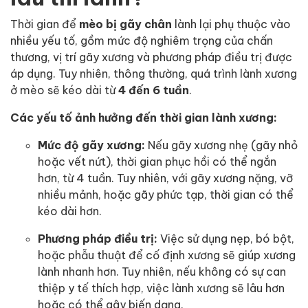
Thời gian để
mèo bị gãy chân
lành lại phụ thuộc vào
nhiều yếu tố, gồm mức độ nghiêm trọng của chấn
thương, vị trí gãy xương và phương pháp điều trị được
áp dụng. Tuy nhiên, thông thường, quá trình lành xương
ở mèo sẽ kéo dài từ
4 đến 6 tuần
.
Các yếu tố ảnh hưởng đến thời gian lành xương:
Mức độ gãy xương:
Nếu gãy xương nhẹ (gãy nhỏ
hoặc vết nứt), thời gian phục hồi có thể ngắn
hơn, từ 4 tuần. Tuy nhiên, với gãy xương nặng, vỡ
nhiều mảnh, hoặc gãy phức tạp, thời gian có thể
kéo dài hơn.
Phương pháp điều trị:
Việc sử dụng nẹp, bó bột,
hoặc phẫu thuật để cố định xương sẽ giúp xương
lành nhanh hơn. Tuy nhiên, nếu không có sự can
thiệp y tế thích hợp, việc lành xương sẽ lâu hơn
hoặc có thể gây biến dạng.