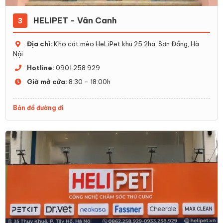
HELIPET - Vân Canh
3
Địa chỉ:
Kho cát mèo HeLiPet khu 25.2ha, Sơn Đồng, Hà
Nội
Hotline:
0901 258 929
Giờ mở cửa:
8:30 - 18:00h
Bản đồ đường đi