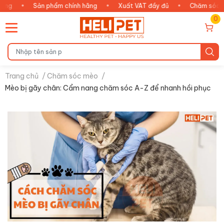
Sản phẩm chính hãng
•
Xuất VAT đầy đủ
•
Chăm sóc thông min
0
Trang chủ
/
Chăm sóc mèo
/
Mèo bị gãy chân: Cẩm nang chăm sóc A-Z để nhanh hồi phục