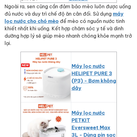
Ngoài ra, sen cũng cần đảm bảo mèo luôn được uống
đủ nước và duy trì chế độ ăn cân đối. Sử dụng
máy
lọc nước cho chó mèo
để mèo có nguồn nước tinh
khiết nhất khi uống. Kết hợp chăm sóc y tế và dinh
dưỡng hợp lý sẽ giúp mèo nhanh chóng khỏe mạnh trở
lại.
Máy lọc nước
HELIPET PURE 3
(P3) - Bơm không
dây
Máy lọc nước
PETKIT
Eversweet Max
3L - Dùng pin sạc