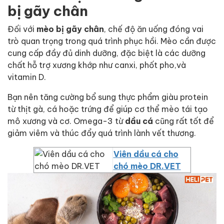
bị gãy chân
Đối với
mèo bị gãy chân
, chế độ ăn uống đóng vai
trò quan trọng trong quá trình phục hồi. Mèo cần được
cung cấp đầy đủ dinh dưỡng, đặc biệt là các dưỡng
chất hỗ trợ xương khớp như canxi, phốt pho,và
vitamin D.
Bạn nên tăng cường bổ sung thực phẩm giàu protein
từ thịt gà, cá hoặc trứng để giúp cơ thể mèo tái tạo
mô xương và cơ. Omega-3 từ
dầu cá
cũng rất tốt để
giảm viêm và thúc đẩy quá trình lành vết thương.
Viên dầu cá cho
chó mèo DR.VET