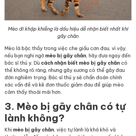
Mèo đi khập khiễng là dấu hiệu dễ nhận biết nhất khi
gãy chân
Mèo là bậc thầy trong việc che giấu cơn đau, vì vậy,
nếu bạn nghi ngờ
mèo bị gãy chân
, hãy đưa ngay đến
bác sĩ thú y. Dù
cách nhận biết mèo bị gãy chân
có
thể không rõ ràng, nhưng gãy xương có thể gây đau
đớn nghiêm trọng. Bác sĩ thú y sẽ chẩn đoán chính
xác vấn đề và kê đơn thuốc giảm đau để giúp mèo
cảm thấy thoải mái hơn.
3. Mèo bị gãy chân có tự
lành không?
Khi
mèo bị gãy chân
, việc tự lành là khá khó và