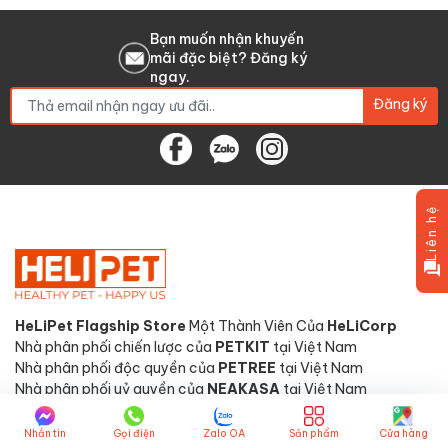
Bạn muốn nhận khuyến
mãi đặc biệt? Đăng ký
ngay.
Đăng ký
Liên hệ
HeLiPet Flagship Store
Một Thành Viên Của
HeLiCorp
Nhà phân phối chiến lược của
PETKIT
tại Việt Nam
Nhà phân phối độc quyền của
PETREE
tại Việt Nam
Nhà phân phối uỷ quyền của
NEAKASA
tại Việt Nam
Nhắn tin
Gọi điện
Zalo OA
Sản phẩm
Cửa hàng
TTBH Quốc tế: