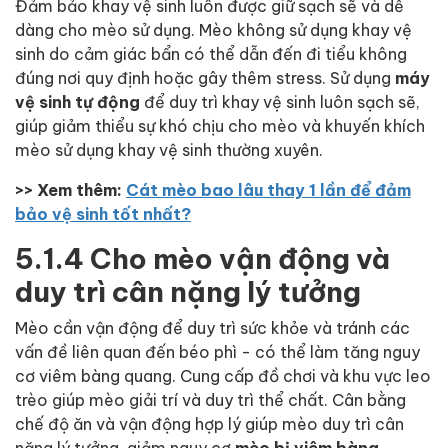
Đảm bảo khay vệ sinh luôn được giữ sạch sẽ và dễ
dàng cho mèo sử dụng. Mèo không sử dụng khay vệ
sinh do cảm giác bẩn có thể dẫn đến đi tiểu không
đúng nơi quy định hoặc gây thêm stress. Sử dụng
máy
vệ sinh tự động
để duy trì khay vệ sinh luôn sạch sẽ,
giúp giảm thiểu sự khó chịu cho mèo và khuyến khích
mèo sử dụng khay vệ sinh thường xuyên.
>> Xem thêm:
Cát mèo bao lâu thay 1 lần để đảm
bảo vệ sinh tốt nhất?
5.1.4 Cho mèo vận động và
duy trì cân nặng lý tưởng
Mèo cần vận động để duy trì sức khỏe và tránh các
vấn đề liên quan đến béo phì - có thể làm tăng nguy
cơ viêm bàng quang. Cung cấp đồ chơi và khu vực leo
trèo giúp mèo giải trí và duy trì thể chất. Cân bằng
chế độ ăn và vận động hợp lý giúp mèo duy trì cân
nặng lý tưởng, giảm nguy cơ
mèo bị viêm bàng