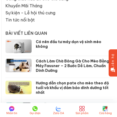
Khuyến Mãi Tháng
Sự kiện - Lễ hội thú cưng
Tin tức nổi bật
BÀI VIẾT LIÊN QUAN
Có nên đầu tư máy dọn vệ sinh mèo
không
Liên hệ
Cách Làm Chà Bông Gà Cho Mèo Bằng
Máy Fassner – 2 Bước Dễ Làm, Chuẩn
Dinh Dưỡng
Hướng dẫn chọn pate cho mèo theo độ
tuổi và khẩu vị đảm bảo dinh dưỡng tốt
nhất
Bữa Ăn Dinh Dưỡng Cho Mèo Mang Thai
Dễ Làm Tại Nhà
Nhắn tin
Gọi điện
Zalo OA
Sản phẩm
Cửa hàng