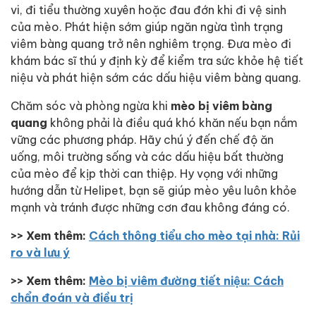
vi, đi tiểu thường xuyên hoặc đau đớn khi đi vệ sinh
của mèo. Phát hiện sớm giúp ngăn ngừa tình trạng
viêm bàng quang trở nên nghiêm trọng. Đưa mèo đi
khám bác sĩ thú y định kỳ để kiểm tra sức khỏe hệ tiết
niệu và phát hiện sớm các dấu hiệu viêm bàng quang.
Chăm sóc và phòng ngừa khi
mèo bị viêm bàng
quang
không phải là điều quá khó khăn nếu bạn nắm
vững các phương pháp. Hãy chú ý đến chế độ ăn
uống, môi trường sống và các dấu hiệu bất thường
của mèo để kịp thời can thiệp. Hy vọng với những
hướng dẫn từ Helipet, bạn sẽ giúp mèo yêu luôn khỏe
mạnh và tránh được những cơn đau không đáng có.
>> Xem thêm:
Cách thông tiểu cho mèo tại nhà: Rủi
ro và lưu ý
>> Xem thêm:
Mèo bị viêm đường tiết niệu: Cách
chẩn đoán và điều trị