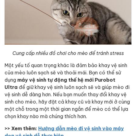
Cung cấp nhiều đồ chơi cho mèo để tránh stress
Một yếu tố quan trọng khác là đảm bảo khay vệ sinh
của mèo luôn sạch sẽ và thoải mái. Bạn có thể sử
dụng
máy vệ sinh tự động thế hệ mới Purobot
Ultra
để giữ khay vệ sinh luôn sạch sẽ và giúp mèo đi
vệ sinh dễ dàng hơn. Nếu bạn muốn thay đổi khay vệ
sinh cho mèo, hãy đặt cả khay cũ và khay mới ở cùng
một chỗ trong một thời gian ngắn để mèo có thể lựa
chọn khay nào mà chúng thích hơn.
>> Xem thêm:
Hướng dẫn mèo đi vệ sinh vào máy
dọn vệ sinh dễ thực hiện