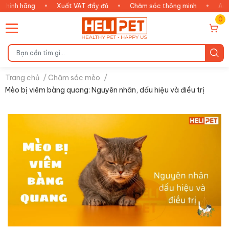
hãng
•
Xuất VAT đầy đủ
•
Chăm sóc thông minh
•
An tâm tậ
0
Trang chủ
/
Chăm sóc mèo
/
Mèo bị viêm bàng quang: Nguyên nhân, dấu hiệu và điều trị