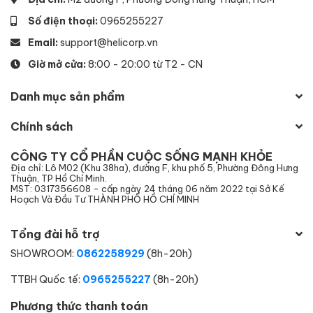
Số điện thoại:
0965255227
Email:
support@helicorp.vn
Giờ mở cửa:
8:00 - 20:00 từ T2 - CN
Danh mục sản phẩm
Chính sách
CÔNG TY CỔ PHẦN CUỘC SỐNG MẠNH KHỎE
Địa chỉ: Lô M02 (Khu 38ha), đường F, khu phố 5, Phường Đông Hưng
Thuận, TP Hồ Chí Minh.
MST: 0317356608 - cấp ngày 24 tháng 06 năm 2022 tại Sở Kế
Hoạch Và Đầu Tư THÀNH PHỐ HỒ CHÍ MINH
Tổng đài hỗ trợ
SHOWROOM:
0862258929
(8h-20h)
TTBH Quốc tế:
0965255227
(8h-20h)
Phương thức thanh toán