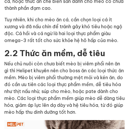
cá, hoặc thức ăn chế biến sẵn dành cho mèo có chứa
thành phần đạm cao.
Tuy nhiên, khi cho mèo ăn cá, cần chọn loại cá ít
xương và đã nấu chín để tránh gây khó tiêu hoặc ngộ
độc. Cá hồi và cá ngừ là hai loại thực phẩm giàu
omega-3 rất tốt cho sức khỏe hệ hô hấp của mèo.
2.2 Thức ăn mềm, dễ tiêu
Nếu chủ nuôi còn chưa biết mèo bị viêm phổi nên ăn
gì thì Helipet khuyên nên cho boss ăn các loại thức ăn
mềm. Mèo bị viêm phổi thường mệt mỏi và kén ăn, do
đó cần ưu tiên các loại thực phẩm mềm, dễ tiêu hóa
như thịt nấu nhừ, súp cho mèo, hoặc pate dành cho
mèo. Các loại thực phẩm mềm giúp mèo dễ dàng tiêu
hóa, giảm áp lực lên dạ dày và hệ tiêu hóa, từ đó giúp
mèo hấp thu dinh dưỡng tốt hơn.