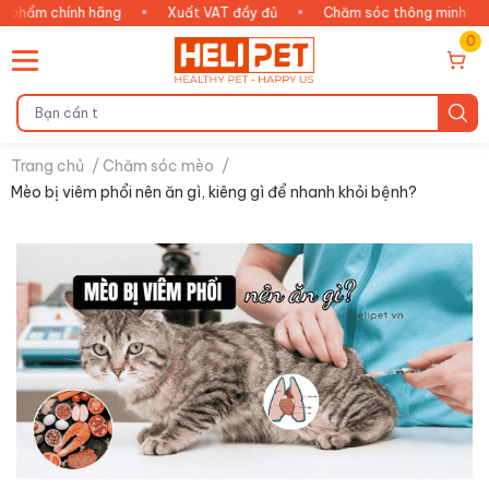
hính hãng
•
Xuất VAT đầy đủ
•
Chăm sóc thông minh
•
An t
0
Trang chủ
/
Chăm sóc mèo
/
Mèo bị viêm phổi nên ăn gì, kiêng gì để nhanh khỏi bệnh?