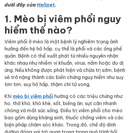
dưới đây của
Helipet
.
1. Mèo bị viêm phổi nguy
hiểm thế nào?
Viêm phổi ở mèo là một bệnh lý nghiêm trọng ảnh
hưởng đến hệ hô hấp, cụ thể là phổi và các ống phế
quản. Bệnh có thể xuất phát từ nhiều nguyên nhân
khác nhau như nhiễm vi khuẩn, virus, nấm hoặc do dị
ứng. Nếu không được phát hiện và chữa trị sớm, bệnh
sẽ trở nặng thành các biến chứng nguy hiểm như suy
tim tim, suy hô hấp, thậm chí tử vong.
Khi
mèo bị viêm phổi
hường có các triệu chứng như:
ho, thở khó, khò khè, sốt, biếng ăn, sụt cân nhanh
chóng và mất sức sống. Điều trị viêm phổi cho mèo
bao gồm dùng kháng sinh, thuốc chống viêm và các
biện pháp chăm sóc khác. Trong đó, chế độ dinh
dưỡng đóng vai trò quan trọng trong quá trình hồi