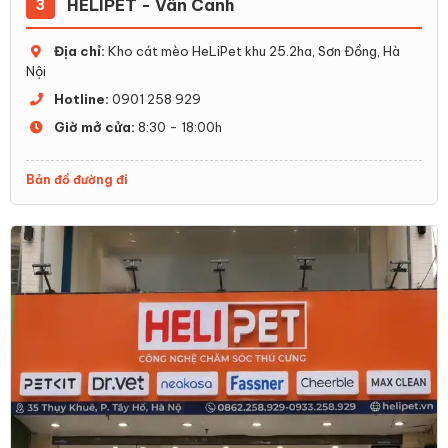
HELIPET - Vân Canh
3
Địa chỉ:
Kho cát mèo HeLiPet khu 25.2ha, Sơn Đồng, Hà
Nội
Hotline:
0901 258 929
Giờ mở cửa:
8:30 - 18:00h
Bản đồ đường đi