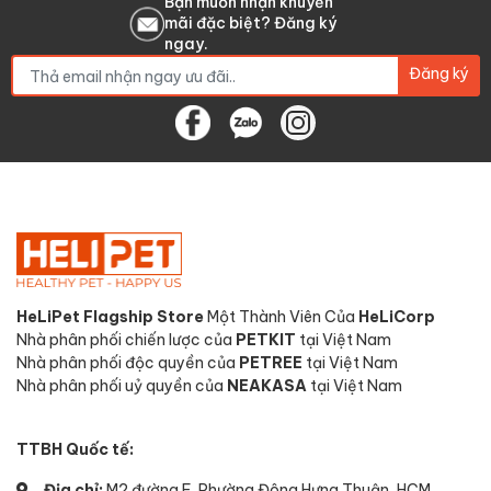
Bạn muốn nhận khuyến
mãi đặc biệt? Đăng ký
ngay.
Đăng ký
HeLiPet Flagship Store
Một Thành Viên Của
HeLiCorp
Nhà phân phối chiến lược của
PETKIT
tại Việt Nam
Nhà phân phối độc quyền của
PETREE
tại Việt Nam
Nhà phân phối uỷ quyền của
NEAKASA
tại Việt Nam
TTBH Quốc tế:
Địa chỉ:
M2 đường F, Phường Đông Hưng Thuận, HCM