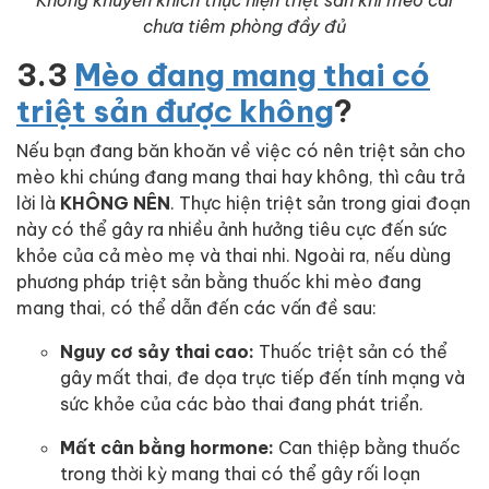
Không khuyến khích thực hiện triệt sản khi mèo cái
chưa tiêm phòng đầy đủ
3.3
Mèo đang mang thai có
triệt sản được không
?
Nếu bạn đang băn khoăn về việc có nên triệt sản cho
mèo khi chúng đang mang thai hay không, thì câu trả
lời là
KHÔNG NÊN
. Thực hiện triệt sản trong giai đoạn
này có thể gây ra nhiều ảnh hưởng tiêu cực đến sức
khỏe của cả mèo mẹ và thai nhi. Ngoài ra, nếu dùng
phương pháp triệt sản bằng thuốc khi mèo đang
mang thai, có thể dẫn đến các vấn đề sau:
Nguy cơ sảy thai cao:
Thuốc triệt sản có thể
gây mất thai, đe dọa trực tiếp đến tính mạng và
sức khỏe của các bào thai đang phát triển.
Mất cân bằng hormone:
Can thiệp bằng thuốc
trong thời kỳ mang thai có thể gây rối loạn