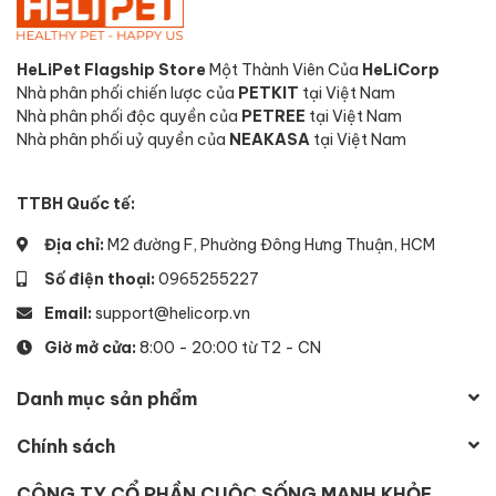
HeLiPet Flagship Store
Một Thành Viên Của
HeLiCorp
Nhà phân phối chiến lược của
PETKIT
tại Việt Nam
Nhà phân phối độc quyền của
PETREE
tại Việt Nam
Nhà phân phối uỷ quyền của
NEAKASA
tại Việt Nam
TTBH Quốc tế:
Địa chỉ:
M2 đường F, Phường Đông Hưng Thuận, HCM
Số điện thoại:
0965255227
Email:
support@helicorp.vn
Giờ mở cửa:
8:00 - 20:00 từ T2 - CN
Danh mục sản phẩm
Chính sách
CÔNG TY CỔ PHẦN CUỘC SỐNG MẠNH KHỎE