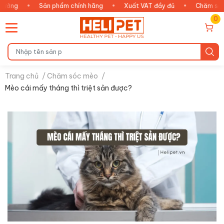
•
Sản phẩm chính hãng
•
Xuất VAT đầy đủ
•
Chăm sóc thông
0
Trang chủ
/
Chăm sóc mèo
/
Mèo cái mấy tháng thì triệt sản được?