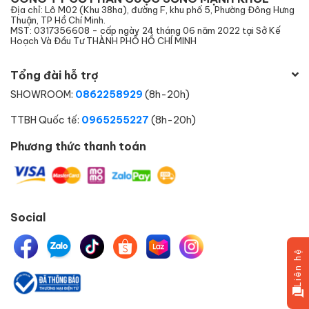
Địa chỉ: Lô M02 (Khu 38ha), đường F, khu phố 5, Phường Đông Hưng
Thuận, TP Hồ Chí Minh.
MST: 0317356608 - cấp ngày 24 tháng 06 năm 2022 tại Sở Kế
Hoạch Và Đầu Tư THÀNH PHỐ HỒ CHÍ MINH
Tổng đài hỗ trợ
SHOWROOM:
0862258929
(8h-20h)
TTBH Quốc tế:
0965255227
(8h-20h)
Phương thức thanh toán
Social
Liên hệ