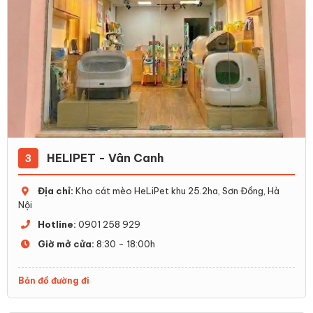
HELIPET - Vân Canh
3
Địa chỉ:
Kho cát mèo HeLiPet khu 25.2ha, Sơn Đồng, Hà
Nội
Hotline:
0901 258 929
Giờ mở cửa:
8:30 - 18:00h
Bản đồ đường đi