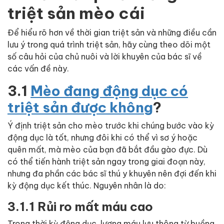
triệt sản mèo cái
Để hiểu rõ hơn về thời gian triệt sản và những điều cần
lưu ý trong quá trình triệt sản, hãy cùng theo dõi một
số câu hỏi của chủ nuôi và lời khuyên của bác sĩ về
các vấn đề này.
3.1
Mèo đang động dục có
triệt sản được không
?
Ý định triệt sản cho mèo trước khi chúng bước vào kỳ
động dục là tốt, nhưng đôi khi có thể vì sơ ý hoặc
quên mất, mà mèo của bạn đã bắt đầu gào đực. Dù
có thể tiến hành triệt sản ngay trong giai đoạn này,
nhưng đa phần các bác sĩ thú y khuyên nên đợi đến khi
kỳ động dục kết thúc. Nguyên nhân là do:
3.1.1 Rủi ro mất máu cao
Trong thời kỳ động dục, lượng máu lưu thông từ buồng