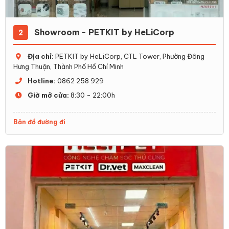
Showroom - PETKIT by HeLiCorp
2
Địa chỉ:
PETKIT by HeLiCorp, CTL Tower, Phường Đông
Hưng Thuận, Thành Phố Hồ Chí Minh
Hotline:
0862 258 929
Giờ mở cửa:
8:30 - 22:00h
Bản đồ đường đi