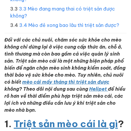
3.3 Mèo đang mang thai có triệt sản được
không?
3.4 Mèo đẻ xong bao lâu thì triệt sản được?
Đối với các chủ nuôi, chăm sóc sức khỏe cho mèo
không chỉ dừng lại ở việc cung cấp thức ăn, chỗ ở,
tình thương mà còn bao gồm cả việc quản lý sinh
sản. Triệt sản mèo cái là một những biện pháp phổ
biến để ngăn chặn mèo sinh không kiểm soát, đồng
thời bảo vệ sức khỏe cho mèo. Tuy nhiên, chủ nuôi
có biết
mèo cái mấy tháng thì triệt sản được
không? Theo dõi nội dung sau cùng
Helipet
để hiểu
rõ hơn về thời điểm phù hợp triệt sản mèo cái, các
lợi ích và những điều cần lưu ý khi triệt sản cho
mèo nhà bạn.
1.
Triệt sản mèo cái là gì
?