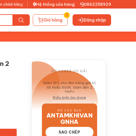
hãng
•
Xuất VAT đầy đủ
Hệ thống cửa hàng
•
0862258929
0
Giỏ hàng
Đăng nhập
n 2
VOUCHER ƯU ĐÃI
GIẢM 10%
Giảm 10% cho đơn hàng giá trị
tối thiểu 500K. Giảm đến 2
TRIỆU
Điều kiện áp dụng
MÃ CỦA BẠN
ANTAMKHIVAN
GNHA
SAO CHÉP