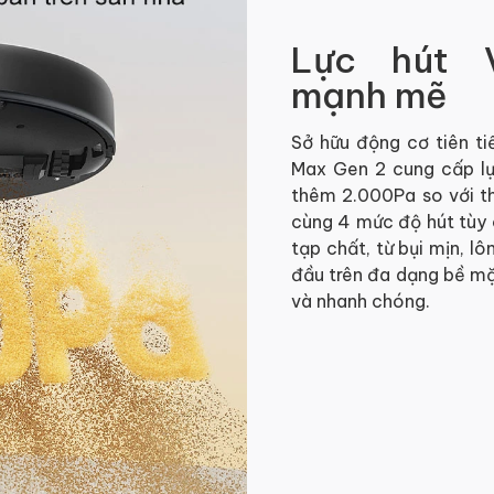
Lực hút 
mạnh mẽ
Sở hữu động cơ tiên t
Max Gen 2 cung cấp lự
thêm 2.000Pa so với t
cùng 4 mức độ hút tùy c
tạp chất, từ bụi mịn, 
đầu trên đa dạng bề mặt
và nhanh chóng.