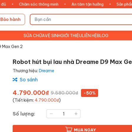
Chăm sóc thông minh
•
An tâm tận hưởng
•
Sản phẩm chính 
Bảo hành
SỬA CHỮA
VỆ SINH
GIỚI THIỆU
LIÊN HỆ
BLOG
9 Max Gen 2
Robot hút bụi lau nhà Dreame D9 Max Ge
Thương hiệu:
Dreame
So sánh
4.790.000₫
9.580.000₫
-50%
(Tiết kiệm:
4.790.000₫
)
Số lượng:
MUA NGAY