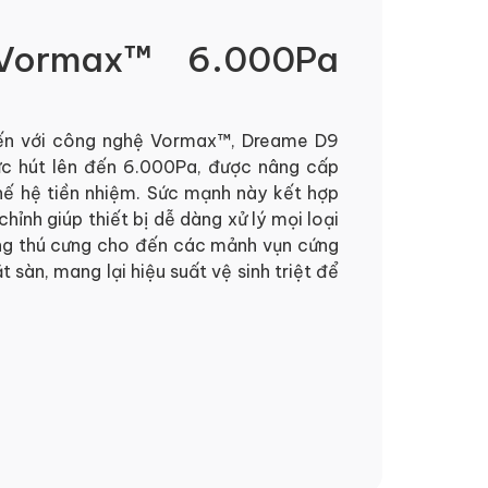
Vormax™ 6.000Pa
iến với công nghệ Vormax™, Dreame D9
c hút lên đến 6.000Pa, được nâng cấp
hế hệ tiền nhiệm. Sức mạnh này kết hợp
hỉnh giúp thiết bị dễ dàng xử lý mọi loại
lông thú cưng cho đến các mảnh vụn cứng
 sàn, mang lại hiệu suất vệ sinh triệt để