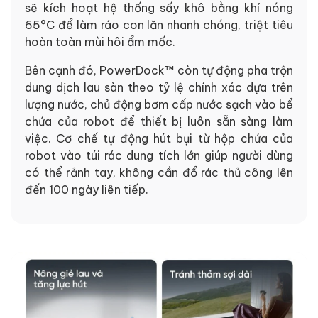
sẽ kích hoạt hệ thống sấy khô bằng khí nóng
65°C để làm ráo con lăn nhanh chóng, triệt tiêu
hoàn toàn mùi hôi ẩm mốc.
Bên cạnh đó, PowerDock™ còn tự động pha trộn
dung dịch lau sàn theo tỷ lệ chính xác dựa trên
lượng nước, chủ động bơm cấp nước sạch vào bể
chứa của robot để thiết bị luôn sẵn sàng làm
việc. Cơ chế tự động hút bụi từ hộp chứa của
robot vào túi rác dung tích lớn giúp người dùng
có thể rảnh tay, không cần đổ rác thủ công lên
đến 100 ngày liên tiếp.