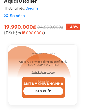
Aqua10 Roller
Thương hiệu:
Dreame
So sánh
19.990.000₫
34.990.000₫
-43%
(Tiết kiệm
15.000.000₫
)
VOUCHER ƯU ĐÃI
GIẢM 10%
Giảm 10% cho đơn hàng giá trị tối thiểu
500K. Giảm đến 2 TRIỆU
Điều kiện áp dụng
MÃ CỦA BẠN
ANTAMKHIVANGNHA
SAO CHÉP