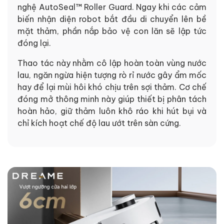
nghệ AutoSeal™ Roller Guard. Ngay khi các cảm
biến nhận diện robot bắt đầu di chuyển lên bề
mặt thảm, phần nắp bảo vệ con lăn sẽ lập tức
đóng lại.
Thao tác này nhằm cô lập hoàn toàn vùng nước
lau, ngăn ngừa hiện tượng rò rỉ nước gây ẩm mốc
hay để lại mùi hôi khó chịu trên sợi thảm. Cơ chế
đóng mở thông minh này giúp thiết bị phân tách
hoàn hảo, giữ thảm luôn khô ráo khi hút bụi và
chỉ kích hoạt chế độ lau ướt trên sàn cứng.