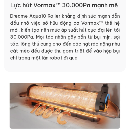
Lực hút Vormax™ 30.000Pa mạnh mẽ
Dreame Aqua10 Roller khẳng định sức mạnh dẫn
đầu nhờ việc sở hữu động cơ Vormax™ thế hệ
mới, kiến tạo nên mức áp suất hút cực đại lên tới
30.000Pa. Mọi tác nhân gây bẩn từ bụi mịn, sợi
tóc, lông thú cưng cho đến các hạt rác nặng như
cát mèo đều được thu gom triệt để vào hộp bụi
chỉ trong một lần robot đi qua.