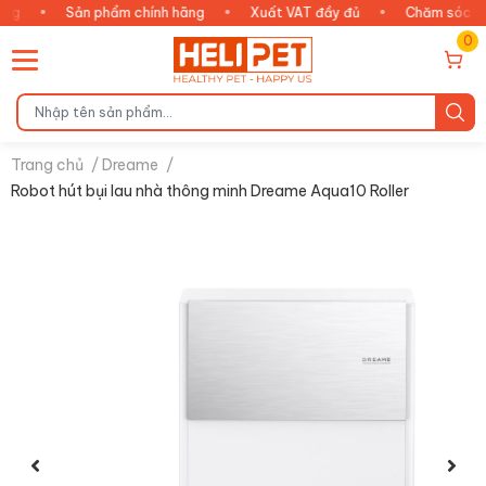
Sản phẩm chính hãng
•
Xuất VAT đầy đủ
•
Chăm sóc thông minh
0
Trang chủ
/
Dreame
/
Robot hút bụi lau nhà thông minh Dreame Aqua10 Roller