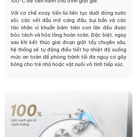
100°C để tiến hành chu trình giặt giẻ.
Với cơ chế xoay tiến lùi liên tục dưới dòng nước
sôi, các vết dầu mỡ cứng đầu, bụi bẩn và các
tác nhân vi khuẩn bám trên con lăn đều được
bóc tách và hóa lỏng hoàn toàn. Đặc biệt, ngay
sau khi kết thúc giai đoạn giặt tẩy chuyên sâu,
hệ thống sẽ tự động điều tiết hạ nhiệt độ xuống
mức an toàn để phòng tránh tối đa nguy cơ gây
bỏng cho trẻ nhỏ hoặc vật nuôi vô tình tiếp xúc.