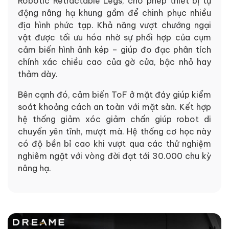
Robotic Retractable Legs, cho phép thiết bị tự
động nâng hạ khung gầm để chinh phục nhiều
địa hình phức tạp. Khả năng vượt chướng ngại
vật được tối ưu hóa nhờ sự phối hợp của cụm
cảm biến hình ảnh kép – giúp đo đạc phân tích
chính xác chiều cao của gờ cửa, bậc nhỏ hay
thảm dày.
Bên cạnh đó, cảm biến ToF ở mặt đáy giúp kiểm
soát khoảng cách an toàn với mặt sàn. Kết hợp
hệ thống giảm xóc giảm chấn giúp robot di
chuyển yên tĩnh, mượt mà. Hệ thống cơ học này
có độ bền bỉ cao khi vượt qua các thử nghiệm
nghiêm ngặt với vòng đời đạt tới 30.000 chu kỳ
nâng hạ.