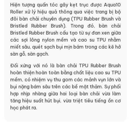
Hiện tượng quấn tóc gây kẹt trục được Aqua10
Roller xử lý hiệu quả thông qua việc trang bị bộ
đôi bàn chải chuyên dụng (TPU Rubber Brush và
Bristled Rubber Brush). Trong đó, bàn chải
Bristled Rubber Brush cấu tạo từ sự đan xen giữa
các sợi lông nylon mềm và cao su TPU nhằm
miết sâu, quét sạch bụi mịn bám trong các kẽ hở
sàn gỗ, sàn gạch.
Đối xứng với nó là bàn chải TPU Rubber Brush
hoàn thiện hoàn toàn bằng chất liệu cao su TPU
mềm, có nhiệm vụ thu gom các mảnh vụn lớn và
bụi nặng bám sâu trên các bề mặt thảm. Sự phối
hợp nhịp nhàng giữa hai loại bàn chải vừa làm
tăng hiệu suất hút bụi, vừa triệt tiêu tiếng ồn cơ
học phát ra.