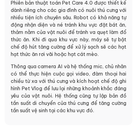
Phiên bản thuật toán Pet Care 4.0 được thiết kế
dành riêng cho các gia đình có nuôi thú cưng với
nhiều tiện ích chuyên sâu. Robot có khả năng tự
động nhận diện và né tránh khu vực đặt bát ăn,
thảm nằm của vật nuôi để tránh va quẹt làm đổ
thức ăn. Khi đi qua khu vực này, máy sẽ tự bật
chế độ hút tăng cường để xử lý sạch sẽ các hạt
hạt thức ăn rơi vãi hoặc hạt cát mèo.
Thông qua camera AI và hệ thống mic, chủ nhân
có thể thực hiện cuộc gọi video, đàm thoại hai
chiều từ xa với thú cưng và kích hoạt chế độ ghi
hình Pet Vlog để lưu lại những khoảnh khắc đáng
yêu của vật nuôi. Hệ thống cũng tự lập bản đồ
tần suất di chuyển của thú cưng để tăng cường
tần suất vệ sinh tại các khu vực đó.