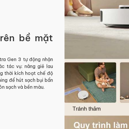
trên bề mặt
tra Gen 3
tự động nhận
ác tác vụ: nâng giẻ lau
g thời kích hoạt chế độ
ing để hút sạch bụi bẩn
luôn sạch và bền màu.