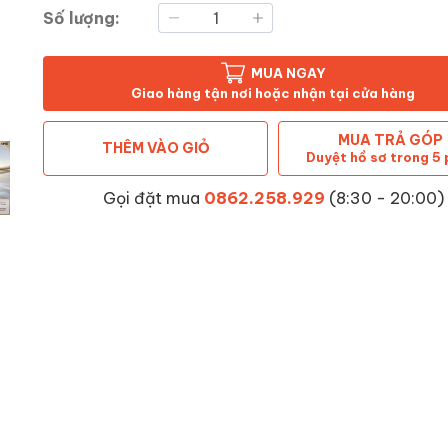
Số lượng:
MUA NGAY
Giao hàng tận nơi hoặc nhận tại cửa hàng
MUA TRẢ GÓP
THÊM VÀO GIỎ
Duyệt hồ sơ trong 5 
Gọi đặt mua
0862.258.929
(8:30 - 20:00)