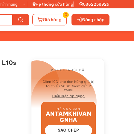
g
•
Xuất VAT đầy đủ
Hệ thống cửa hàng
•
0862258929
0
Giỏ hàng
Đăng nhập
e L10s
VOUCHER ƯU ĐÃI
GIẢM 10%
Giảm 10% cho đơn hàng giá trị
tối thiểu 500K. Giảm đến 2
TRIỆU
Điều kiện áp dụng
MÃ CỦA BẠN
ANTAMKHIVAN
GNHA
SAO CHÉP