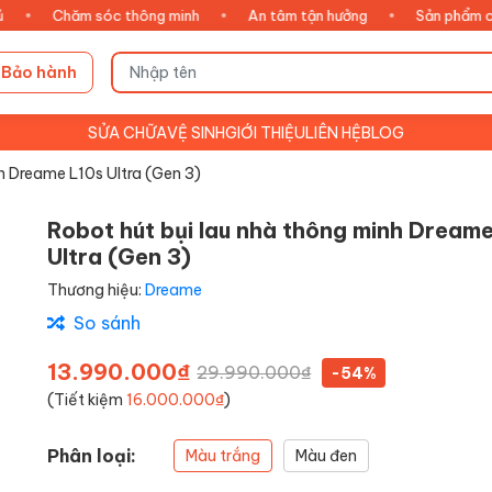
Chăm sóc thông minh
•
An tâm tận hưởng
•
Sản phẩm chính hãn
Bảo hành
SỬA CHỮA
VỆ SINH
GIỚI THIỆU
LIÊN HỆ
BLOG
h Dreame L10s Ultra (Gen 3)
Robot hút bụi lau nhà thông minh Dream
Ultra (Gen 3)
Thương hiệu:
Dreame
So sánh
13.990.000₫
29.990.000₫
-54%
(Tiết kiệm
16.000.000₫
)
Phân loại:
Màu trắng
Màu đen