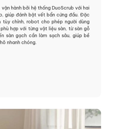
 vận hành bởi hệ thống DuoScrub với hai
o, giúp đánh bật vết bẩn cứng đầu. Đặc
m tùy chỉnh, robot cho phép người dùng
 phù hợp với từng vật liệu sàn, từ sàn gỗ
n sàn gạch cần làm sạch sâu, giúp bề
khô nhanh chóng.