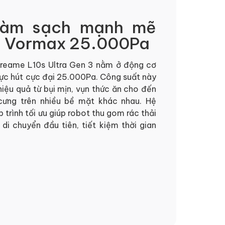
 làm sạch mạnh mẽ
ơ Vormax 25.000Pa
reame L10s Ultra Gen 3
nằm ở động cơ
lực hút cực đại 25.000Pa. Công suất này
 hiệu quả từ bụi mịn, vụn thức ăn cho đến
cưng trên nhiều bề mặt khác nhau. Hệ
 trình tối ưu giúp robot thu gom rác thải
 di chuyển đầu tiên, tiết kiệm thời gian