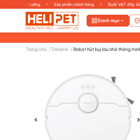
âm tận hưởng
•
Sản phẩm chính hãng
•
Xuất VAT đầy đủ
•
Danh mục
Trang chủ
/
Dreame
/
Robot hút bụi lau nhà thông min