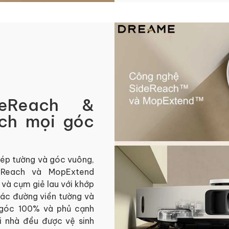
eReach &
ch mọi góc
mép tường và góc vuông,
eReach và MopExtend
và cụm giẻ lau với khớp
 các đường viền tường và
 góc 100% và phủ cạnh
 nhà đều được vệ sinh