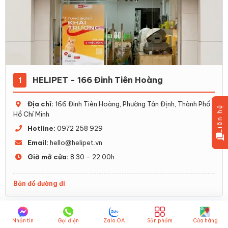
HELIPET - 166 Đinh Tiên Hoàng
1
Địa chỉ:
166 Đinh Tiên Hoàng, Phường Tân Định, Thành Phố
Liên hệ
Hồ Chí Minh
Hotline:
0972 258 929
Email:
hello@helipet.vn
Giờ mở cửa:
8:30 - 22:00h
Bản đồ đường đi
Nhắn tin
Gọi điện
Zalo OA
Sản phẩm
Cửa hàng