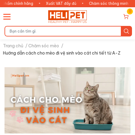
chính hãng
•
Xuất VAT đầy đủ
•
Chăm sóc thông minh
•
An 
0
Trang chủ
/
Chăm sóc mèo
/
Hướng dẫn cách cho mèo đi vệ sinh vào cát chi tiết từ A-Z