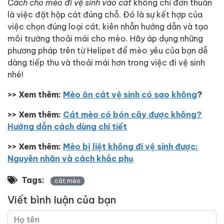
C
ách cho mèo đi vệ sinh vào cát
không chỉ đơn thuần
là việc đặt hộp cát đúng chỗ. Đó là sự kết hợp của
việc chọn đúng loại cát, kiên nhẫn hướng dẫn và tạo
môi trường thoải mái cho mèo. Hãy áp dụng những
phương pháp trên từ Helipet để mèo yêu của bạn dễ
dàng tiếp thu và thoải mái hơn trong việc đi vệ sinh
nhé!
>> Xem thêm:
Mèo ăn cát vệ sinh có sao không
?
>> Xem thêm:
Cát mèo có bón cây được không?
Hướng dẫn cách dùng chi tiết
>> Xem thêm:
Mèo bị liệt không đi vệ sinh được:
Nguyên nhân và cách khắc phụ
Tags:
cát mèo
Viết bình luận của bạn