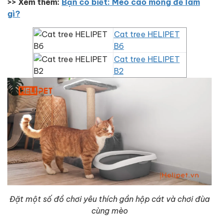
>> Xem thêm:
Bạn có biết: Mèo cào móng để làm
gì?
Cat tree HELIPET
B6
Cat tree HELIPET
B2
Đặt một số đồ chơi yêu thích gần hộp cát và chơi đùa
cùng mèo