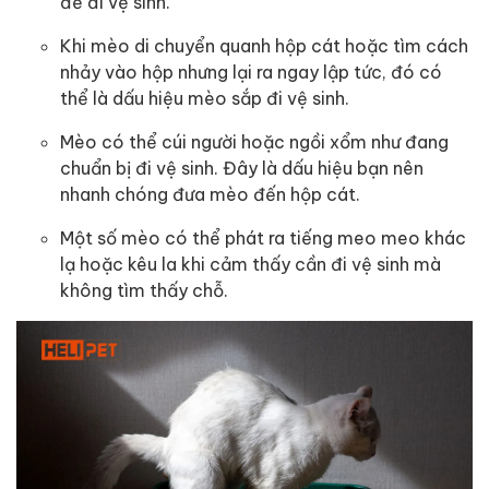
để đi vệ sinh.
Khi mèo di chuyển quanh hộp cát hoặc tìm cách
nhảy vào hộp nhưng lại ra ngay lập tức, đó có
thể là dấu hiệu mèo sắp đi vệ sinh.
Mèo có thể cúi người hoặc ngồi xổm như đang
chuẩn bị đi vệ sinh. Đây là dấu hiệu bạn nên
nhanh chóng đưa mèo đến hộp cát.
Một số mèo có thể phát ra tiếng meo meo khác
lạ hoặc kêu la khi cảm thấy cần đi vệ sinh mà
không tìm thấy chỗ.