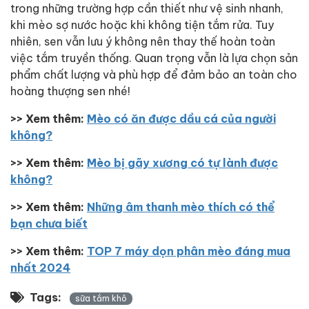
trong những trường hợp cần thiết như vệ sinh nhanh,
khi mèo sợ nước hoặc khi không tiện tắm rửa. Tuy
nhiên, sen vẫn lưu ý không nên thay thế hoàn toàn
việc tắm truyền thống. Quan trọng vẫn là lựa chọn sản
phẩm chất lượng và phù hợp để đảm bảo an toàn cho
hoàng thượng sen nhé!
>> Xem thêm:
Mèo có ăn được dầu cá của người
không?
>> Xem thêm:
Mèo bị gãy xương có tự lành được
không?
>> Xem thêm:
Những âm thanh mèo thích có thể
bạn chưa biết
>> Xem thêm:
TOP 7 máy dọn phân mèo đáng mua
nhất 2024
Tags:
sữa tắm khô