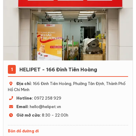
HELIPET - 166 Đinh Tiên Hoàng
1
Địa chỉ:
166 Đinh Tiên Hoàng, Phường Tân Định, Thành Phố
Hồ Chí Minh
Hotline:
0972 258 929
Email:
hello@helipet.vn
Giờ mở cửa:
8:30 - 22:00h
Bản đồ đường đi