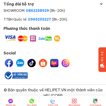
Tổng đài hỗ trợ
SHOWROOM:
0862258929
(8h-20h)
TTBH Quốc tế:
0965255227
(8h-20h)
Phương thức thanh toán
Social
Liên hệ
© Bản quyền thuộc về
HELIPET.VN
một thành viên của
HELICORP
Nhắn tin
Gọi điện
Zalo OA
Sản phẩm
Cửa hàng