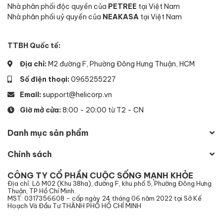
Nhà phân phối độc quyền của
PETREE
tại Việt Nam
Nhà phân phối uỷ quyền của
NEAKASA
tại Việt Nam
TTBH Quốc tế:
Địa chỉ:
M2 đường F, Phường Đông Hưng Thuận, HCM
Số điện thoại:
0965255227
Email:
support@helicorp.vn
Giờ mở cửa:
8:00 - 20:00 từ T2 - CN
Danh mục sản phẩm
Chính sách
CÔNG TY CỔ PHẦN CUỘC SỐNG MẠNH KHỎE
Địa chỉ: Lô M02 (Khu 38ha), đường F, khu phố 5, Phường Đông Hưng
Thuận, TP Hồ Chí Minh.
MST: 0317356608 - cấp ngày 24 tháng 06 năm 2022 tại Sở Kế
Hoạch Và Đầu Tư THÀNH PHỐ HỒ CHÍ MINH