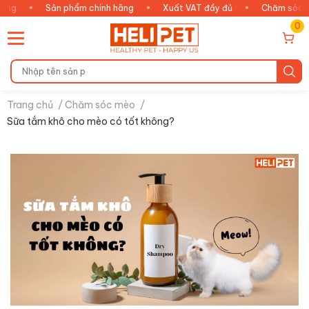
•
Sản phẩm chính hãng
•
Xuất VAT đầy đủ
•
Chăm sóc thông m
0
Trang chủ
/
Chăm sóc mèo
/
Sữa tắm khô cho mèo có tốt không?