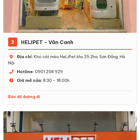
HELIPET - Vân Canh
3
Địa chỉ:
Kho cát mèo HeLiPet khu 25.2ha, Sơn Đồng, Hà
Nội
Hotline:
0901 258 929
Giờ mở cửa:
8:30 - 18:00h
Bản đồ đường đi