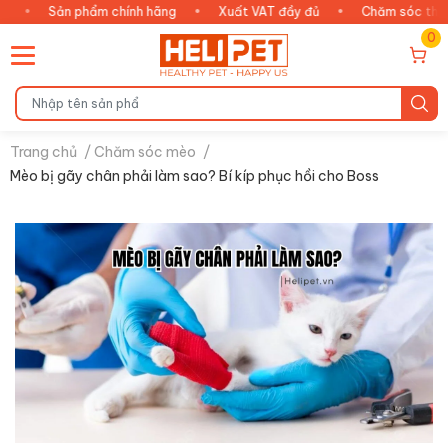
Sản phẩm chính hãng
•
Xuất VAT đầy đủ
•
Chăm sóc thông minh
0
Trang chủ
/
Chăm sóc mèo
/
Mèo bị gãy chân phải làm sao? Bí kíp phục hồi cho Boss