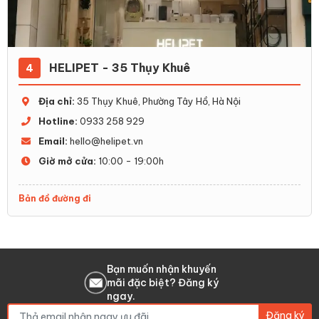
HELIPET - 35 Thụy Khuê
4
Địa chỉ:
35 Thụy Khuê, Phường Tây Hồ, Hà Nội
Hotline:
0933 258 929
Email:
hello@helipet.vn
Giờ mở cửa:
10:00 - 19:00h
Bản đồ đường đi
Bạn muốn nhận khuyến
mãi đặc biệt? Đăng ký
ngay.
Đăng ký