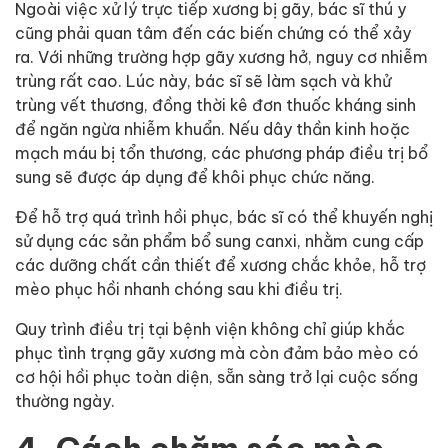
Ngoài việc xử lý trực tiếp xương bị gãy, bác sĩ thú y
cũng phải quan tâm đến các biến chứng có thể xảy
ra. Với những trường hợp gãy xương hở, nguy cơ nhiễm
trùng rất cao. Lúc này, bác sĩ sẽ làm sạch và khử
trùng vết thương, đồng thời kê đơn thuốc kháng sinh
để ngăn ngừa nhiễm khuẩn. Nếu dây thần kinh hoặc
mạch máu bị tổn thương, các phương pháp điều trị bổ
sung sẽ được áp dụng để khôi phục chức năng.
Để hỗ trợ quá trình hồi phục, bác sĩ có thể khuyến nghị
sử dụng các sản phẩm bổ sung canxi, nhằm cung cấp
các dưỡng chất cần thiết để xương chắc khỏe, hỗ trợ
mèo phục hồi nhanh chóng sau khi điều trị.
Quy trình điều trị tại bệnh viện không chỉ giúp khắc
phục tình trạng gãy xương mà còn đảm bảo mèo có
cơ hội hồi phục toàn diện, sẵn sàng trở lại cuộc sống
thường ngày.
4. Cách chăm sóc mèo