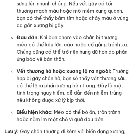
sưng lên nhanh chóng. Nếu vết gãy có tổn
thương mạch máu hoặc mô mềm xung quanh,
bạn có thể thấy bầm tím hoặc chảy máu ở vùng
da gần xương bị gãy.
Đau đớn:
Khi bạn chạm vào chân bị thương,
mèo có thể kêu lớn, cào hoặc cố gắng tránh xa.
Chúng cũng có thể trở nên hung dữ hơn do phản
ứng bảo vệ bản thân.
Vết thương hở hoặc xương lộ ra ngoài:
Trường
hợp bị gãy chân hở, bạn sẽ thấy vết thương sâu,
có thể lộ ra phần xương bên trong. Đây là một
tình trạng nguy hiểm, dễ dẫn đến nhiễm trùng
nếu không được xử lý kịp thời.
Biểu hiện khác:
Mèo có thể bỏ ăn, trốn tránh
hoặc nằm im một chỗ vì quá đau đớn.
Lưu ý:
Gãy chân thường đi kèm với biến dạng xương,