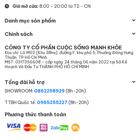
Giờ mở cửa:
8:00 - 20:00 từ T2 - CN
Danh mục sản phẩm
Chính sách
CÔNG TY CỔ PHẦN CUỘC SỐNG MẠNH KHỎE
Địa chỉ: Lô M02 (Khu 38ha), đường F, khu phố 5, Phường Đông Hưng
Thuận, TP Hồ Chí Minh.
MST: 0317356608 - cấp ngày 24 tháng 06 năm 2022 tại Sở Kế
Hoạch Và Đầu Tư THÀNH PHỐ HỒ CHÍ MINH
Tổng đài hỗ trợ
SHOWROOM:
0862258929
(8h-20h)
TTBH Quốc tế:
0965255227
(8h-20h)
Phương thức thanh toán