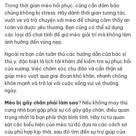
Trong thời gian mèo hồi phục, cũng cần đảm bảo
chúng không bị stress. Hãy dành thời gian tương tác,
vuốt ve và trò chuyện với mèo để chúng cảm thấy an
toàn và được yêu thương. Bạn cũng có thể sử dụng
các loại đồ chơi tĩnh để giữ mèo giải trí mà không làm
ảnh hưởng đến vùng nẹp.
Ngoài ra bạn cần tuân thủ các hướng dẫn của bác sĩ
thú y, đặc biệt là lịch tái khám để kiểm tra sự phục hồi
của xương. Việc chăm sóc chu đáo và cẩn thận sẽ
giúp mèo vượt qua giai đoạn khó khăn, nhanh chóng
khỏe mạnh và trở lại với cuộc sống vui vẻ thường
ngày.
Mèo bị gãy chân phải làm sao
? Nếu không may thú
cưng nhà bạn gặp phải sự cố gây gãy chân, điều quan
trọng nhất là bạn phải thật bình tĩnh. Hãy từ từ quan
sát các biểu hiện của mèo từ đó đưa ra các cách sơ
cứu phù hợp kịp thời, sau đó tìm đến sự trợ giúp của