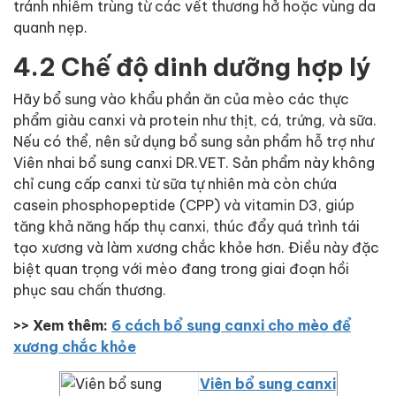
tránh nhiễm trùng từ các vết thương hở hoặc vùng da
quanh nẹp.
4.2 Chế độ dinh dưỡng hợp lý
Hãy bổ sung vào khẩu phần ăn của mèo các thực
phẩm giàu canxi và protein như thịt, cá, trứng, và sữa.
Nếu có thể, nên sử dụng bổ sung sản phẩm hỗ trợ như
Viên nhai bổ sung canxi DR.VET. Sản phẩm này không
chỉ cung cấp canxi từ sữa tự nhiên mà còn chứa
casein phosphopeptide (CPP) và vitamin D3, giúp
tăng khả năng hấp thụ canxi, thúc đẩy quá trình tái
tạo xương và làm xương chắc khỏe hơn. Điều này đặc
biệt quan trọng với mèo đang trong giai đoạn hồi
phục sau chấn thương.
>> Xem thêm:
6 cách bổ sung canxi cho mèo để
xương chắc khỏe
Viên bổ sung canxi